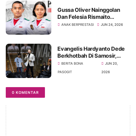
Gussa Oliver Nainggolan
Dan Felesia Rismaito
Munthe Harumkan Nama
ANAK BERPRESTASI
JUN 24, 2026
Sumut Menuju Istana
Merdeka
Evangelis Hardyanto Dede
Berkhotbah Di Samosir,
Bupati Pembangunan
BERITA BONA
JUN 20,
Infrastruktur Dan Rohani
PASOGIT
2026
Harus Seimbang
0 KOMENTAR