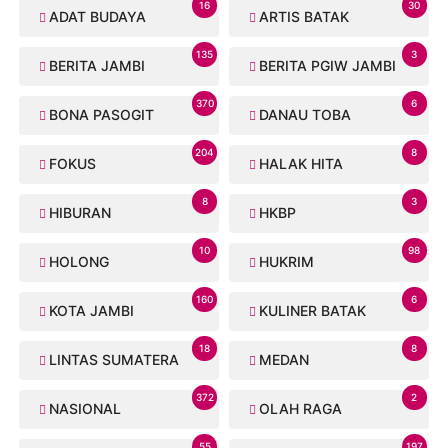
16
30
ADAT BUDAYA
ARTIS BATAK
135
3
BERITA JAMBI
BERITA PGIW JAMBI
370
6
BONA PASOGIT
DANAU TOBA
204
8
FOKUS
HALAK HITA
8
3
HIBURAN
HKBP
10
98
HOLONG
HUKRIM
160
6
KOTA JAMBI
KULINER BATAK
18
8
LINTAS SUMATERA
MEDAN
372
2
NASIONAL
OLAH RAGA
55
197