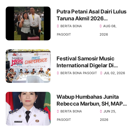
Putra Petani Asal Dairi Lulus
Taruna Akmil 2026
Wujudkan Cita-cita Sejak
BERITA BONA
AUG 08,
Kecil
PASOGIT
2026
Festival Samosir Music
International Digelar Di
Tuktuk Siadong Dan Menjadi
BERITA BONA PASOGIT
JUL 02, 2026
Media Pelestarian Budaya
Batak
Wabup Humbahas Junita
Rebecca Marbun, SH, MAP
Layangkan Somasi Kepada
BERITA BONA
JUN 25,
Bupati Minim Terlibat Dalam
PASOGIT
2026
Pemerintahan