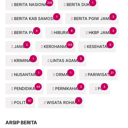
205
1
BERITA NASIONAL
BERITA DUKA
1
3
BERITA KAB SAMOSIR
BERITA PGIW JAMBI
4
8
3
BERITA PWI
HIBURAN
HKBP JAMBI
2
155
8
JAMBI
KEROHANIAN
KESEHATAN
1
5
KRIMINAL
LINTAS AGAMA
1
1
21
NUSANTARA
ORMAS
PARIWISATA
49
3
4
PENDIDIKAN
PERNIKAHAN
PGI
97
1
POLITIK
WISATA ROHANI
ARSIP BERITA