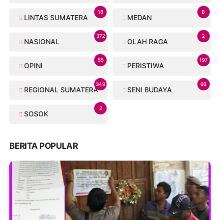
18
8
LINTAS SUMATERA
MEDAN
372
2
NASIONAL
OLAH RAGA
55
197
OPINI
PERISTIWA
349
66
REGIONAL SUMATERA
SENI BUDAYA
2
SOSOK
BERITA POPULAR