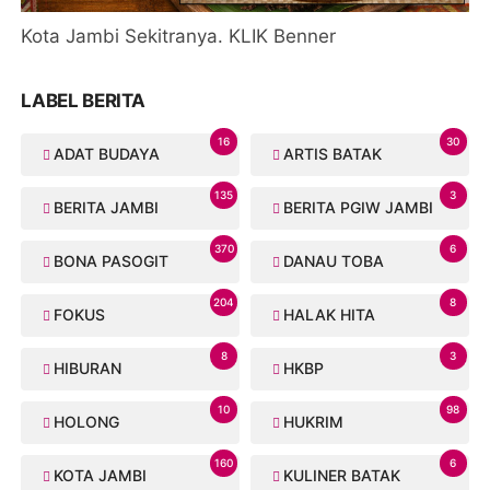
Kota Jambi Sekitranya. KLIK Benner
LABEL BERITA
16
30
ADAT BUDAYA
ARTIS BATAK
135
3
BERITA JAMBI
BERITA PGIW JAMBI
370
6
BONA PASOGIT
DANAU TOBA
204
8
FOKUS
HALAK HITA
8
3
HIBURAN
HKBP
10
98
HOLONG
HUKRIM
160
6
KOTA JAMBI
KULINER BATAK