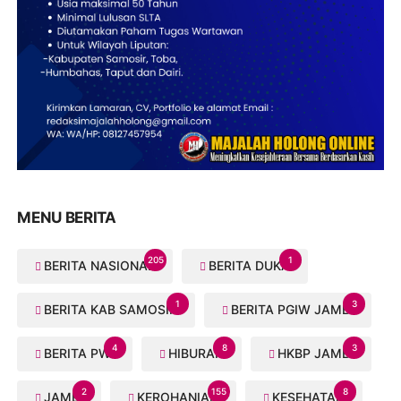
MENU BERITA
205
1
BERITA NASIONAL
BERITA DUKA
1
3
BERITA KAB SAMOSIR
BERITA PGIW JAMBI
4
8
3
BERITA PWI
HIBURAN
HKBP JAMBI
2
155
8
JAMBI
KEROHANIAN
KESEHATAN