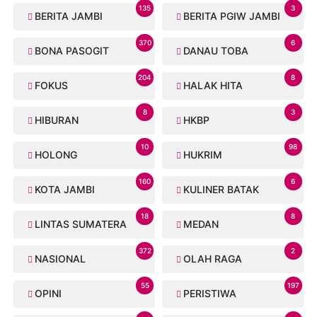
135
3
BERITA JAMBI
BERITA PGIW JAMBI
370
6
BONA PASOGIT
DANAU TOBA
204
8
FOKUS
HALAK HITA
8
3
HIBURAN
HKBP
10
98
HOLONG
HUKRIM
160
6
KOTA JAMBI
KULINER BATAK
18
8
LINTAS SUMATERA
MEDAN
372
2
NASIONAL
OLAH RAGA
55
197
OPINI
PERISTIWA