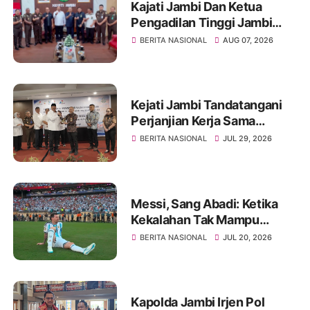
Kajati Jambi Dan Ketua
Pengadilan Tinggi Jambi
Berkomitmen Perkuat
BERITA NASIONAL
AUG 07, 2026
Sinergitas Penegakan
Hukum
Kejati Jambi Tandatangani
Perjanjian Kerja Sama
Dengan PT Pertamina EP,
BERITA NASIONAL
JUL 29, 2026
Perkuat Kepastian Hukum
dan Penyelamatan Aset
Negara
Messi, Sang Abadi: Ketika
Kekalahan Tak Mampu
Menghapus Keagungan
BERITA NASIONAL
JUL 20, 2026
Seorang Legenda Sepakbola
Dunia
Kapolda Jambi Irjen Pol