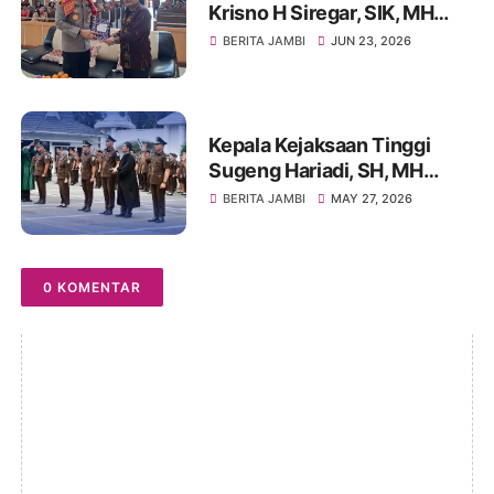
Krisno H Siregar, SIK, MH
Kunjungi Gereja Batak Karo
BERITA JAMBI
JUN 23, 2026
Protestan (GBKP) Runggun
Jambi
Kepala Kejaksaan Tinggi
Sugeng Hariadi, SH, MH
Lantik 170 ASN se-Wilayah
BERITA JAMBI
MAY 27, 2026
Kejati Jambi
0 KOMENTAR