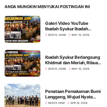
ANDA MUNGKIN MENYUKAI POSTINGAN INI
Galeri Video YouTube
Ibadah Syukur Ibadah
Syukur Pomparan Raja
BERITA JAMBI
MAY 10, 2026
Silahisabungan Jambi Tahun
2026
Ibadah Syukur Berlangsung
Khidmat dan Meriah, Ribuan
Pomparan Raja
BERITA JAMBI
MAY 10, 2026
Silahisabungan Jambi Padati
Gedung Asiniroha
Penataan Pemakaman Bumi
Langgeng, Wujud Nyata
Pelayanan dan
BERITA HKBP
APR 16, 2026