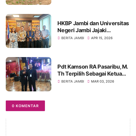
Penghormatan Terakhir
HKBP Jambi dan Universitas
Negeri Jambi Jajaki
Kolaborasi Strategis
BERITA JAMBI
APR 15, 2026
Pengembangan SDM dan
Pembinaan Mahasiswa
Pdt Kamson RA Pasaribu, M.
Th Terpilih Sebagai Ketua
Umum PGIW Jambi Periode
BERITA JAMBI
MAR 03, 2026
Tahun 2026-2031
0 KOMENTAR