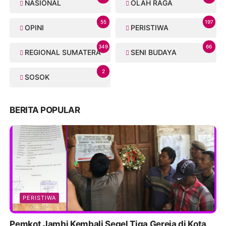
NASIONAL
OLAH RAGA
55
197
OPINI
PERISTIWA
349
66
REGIONAL SUMATERA
SENI BUDAYA
2
SOSOK
BERITA POPULAR
PERISTIWA
Pemkot Jambi Kembali Segel Tiga Gereja di Kota