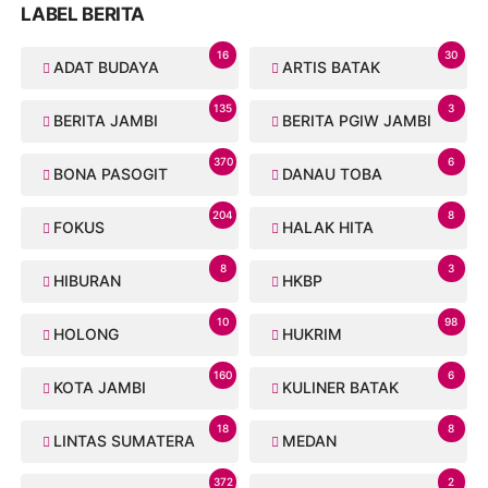
LABEL BERITA
16
30
ADAT BUDAYA
ARTIS BATAK
135
3
BERITA JAMBI
BERITA PGIW JAMBI
370
6
BONA PASOGIT
DANAU TOBA
204
8
FOKUS
HALAK HITA
8
3
HIBURAN
HKBP
10
98
HOLONG
HUKRIM
160
6
KOTA JAMBI
KULINER BATAK
18
8
LINTAS SUMATERA
MEDAN
372
2