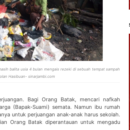
sih balita usia 4 bulan mengais rezeki di sebuah tempat sampah
 Rolan Hasibuan- sinarjambi.com
juangan. Bagi Orang Batak, mencari nafkah
eluarga (Bapak-Suami) semata. Namun ibu rumah
anya untuk perjuangan anak-anak harus sekolah.
agian Orang Batak diperantauan untuk mengadu