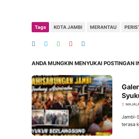
Tags
KOTA JAMBI
MERANTAU
PERIS
ANDA MUNGKIN MENYUKAI POSTINGAN I
Galer
Syuk
Tahu
MAJALA
Jambi-S
terasa 