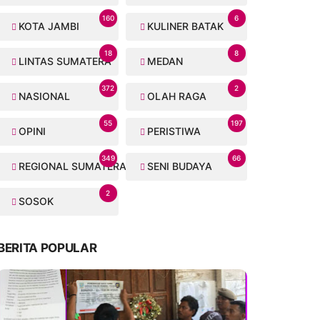
160
6
KOTA JAMBI
KULINER BATAK
18
8
LINTAS SUMATERA
MEDAN
372
2
NASIONAL
OLAH RAGA
55
197
OPINI
PERISTIWA
349
66
REGIONAL SUMATERA
SENI BUDAYA
2
SOSOK
BERITA POPULAR