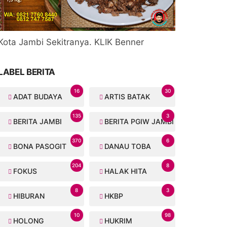
Kota Jambi Sekitranya. KLIK Benner
LABEL BERITA
16
30
ADAT BUDAYA
ARTIS BATAK
135
3
BERITA JAMBI
BERITA PGIW JAMBI
370
6
BONA PASOGIT
DANAU TOBA
204
8
FOKUS
HALAK HITA
8
3
HIBURAN
HKBP
10
98
HOLONG
HUKRIM