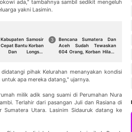
Jokowi ada," tambahnya sambil sedikit mengeluh
eluarga yakni Lasimin.
i Kabupaten Samosir
Bencana Sumatera Dan
 Cepat Bantu Korban
Aceh Sudah Tewaskan
ir Dan Longsor
604 Orang, Korban Hilang
li Utara
Capai 464 Orang
 didatangi pihak Kelurahan menanyakan kondisi
 untuk apa mereka datang," ujarnya.
 rumah milik adik sang suami di Perumahan Nura
mbi. Terlahir dari pasangan Juli dan Rasiana di
r Sumatera Utara. Lasinim Sidauruk datang ke