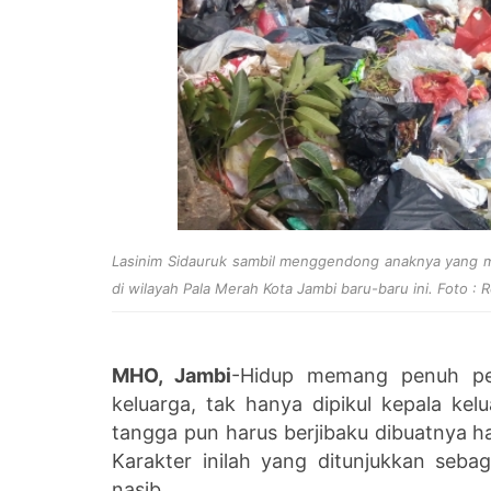
Lasinim Sidauruk sambil menggendong anaknya yang ma
di wilayah Pala Merah Kota Jambi baru-baru ini. Foto :
MHO, Jambi
-Hidup memang penuh per
keluarga, tak hanya dipikul kepala k
tangga pun harus berjibaku dibuatnya h
Karakter inilah yang ditunjukkan seb
nasib.