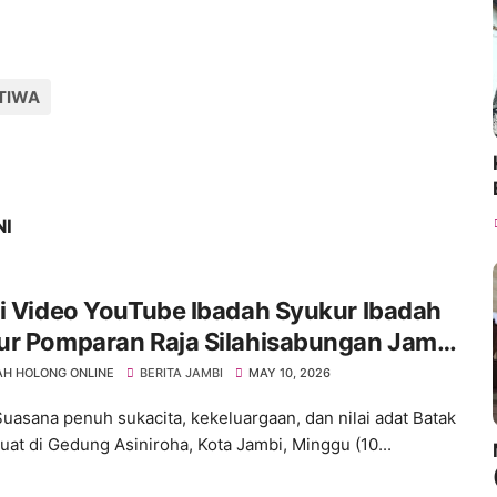
TIWA
NI
i Video YouTube Ibadah Syukur Ibadah
ur Pomparan Raja Silahisabungan Jambi
n 2026
H HOLONG ONLINE
BERITA JAMBI
MAY 10, 2026
uasana penuh sukacita, kekeluargaan, dan nilai adat Batak
kuat di Gedung Asiniroha, Kota Jambi, Minggu (10...