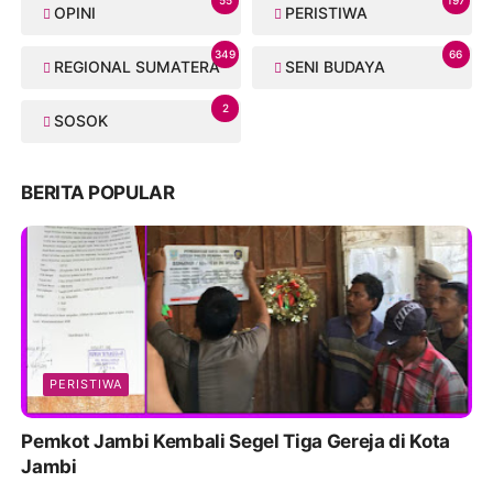
55
197
OPINI
PERISTIWA
349
66
REGIONAL SUMATERA
SENI BUDAYA
2
SOSOK
BERITA POPULAR
PERISTIWA
Pemkot Jambi Kembali Segel Tiga Gereja di Kota
Jambi