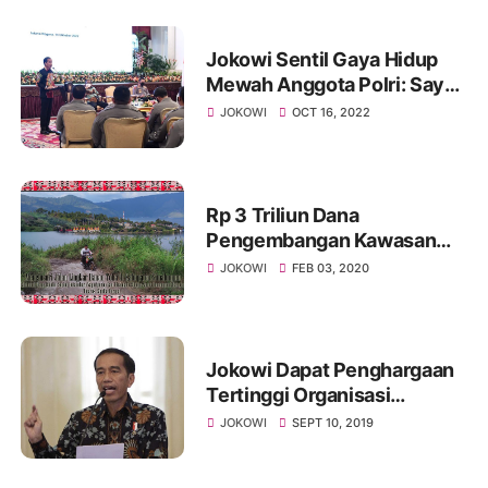
Jokowi Sentil Gaya Hidup
Mewah Anggota Polri: Saya
Mengingatkan Hati-Hati
JOKOWI
OCT 16, 2022
Rem Total
Rp 3 Triliun Dana
Pengembangan Kawasan
Danau Toba Siasia
JOKOWI
FEB 03, 2020
Jokowi Dapat Penghargaan
Tertinggi Organisasi
Insinyur Se-ASEAN
JOKOWI
SEPT 10, 2019