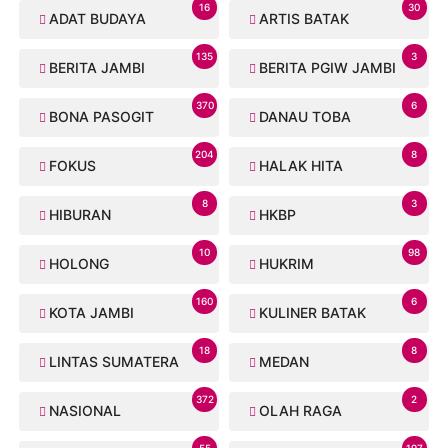
16
30
ADAT BUDAYA
ARTIS BATAK
135
3
BERITA JAMBI
BERITA PGIW JAMBI
370
6
BONA PASOGIT
DANAU TOBA
204
8
FOKUS
HALAK HITA
8
3
HIBURAN
HKBP
10
98
HOLONG
HUKRIM
160
6
KOTA JAMBI
KULINER BATAK
18
8
LINTAS SUMATERA
MEDAN
372
2
NASIONAL
OLAH RAGA