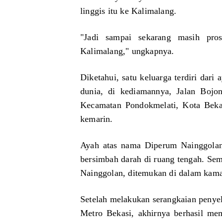
d
n
D
linggis itu ke Kalimalang.
i
g
o
I
R
r
s
a
o
"Jadi sampai sekarang masih pros
t
k
n
Kalimalang," ungkapnya.
a
a
g
n
a
Diketahui, satu keluarga terdiri dar
a
n
M
P
dunia, di kediamannya, Jalan Boj
e
e
Kecamatan Pondokmelati, Kota Bekas
r
m
kemarin.
d
e
e
r
k
i
Ayah atas nama Diperum Nainggolan 
a
n
bersimbah darah di ruang tengah. Se
t
a
Nainggolan, ditemukan di dalam kama
h
P
Setelah melakukan serangkaian penye
u
Metro Bekasi, akhirnya berhasil me
s