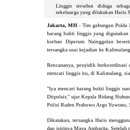
a
a
m
Linggis tersebut diduga seba
n
w
u
sekeluarga yang dilakukan Haris
I
a
t
n
p
H
Jakarta, MH
- Tim gabungan Polda M
d
r
a
barang bukti linggis yang digunaka
o
e
s
korban Diperum Nainggolan besert
n
s
s
e
G
a
tersangka usai kejadian ke Kalimalang
s
i
n
i
b
u
Rencananya, penyidik berkoordinasi 
a
r
d
(
a
d
mencari linggis itu, di Kalimalang, sia
P
n
i
W
R
n
"Iya mencari barang bukti linggis n
I
a
S
Ditpolair," ujar Kepala Bidang Hubu
)
k
e
P
a
b
Polisi Raden Prabowo Argo Yuwono, S
u
b
a
s
u
g
Dikatakan, tersangka Haris menggun
a
m
a
t
i
i
dan istrinya Maya Ambarita. Setelah