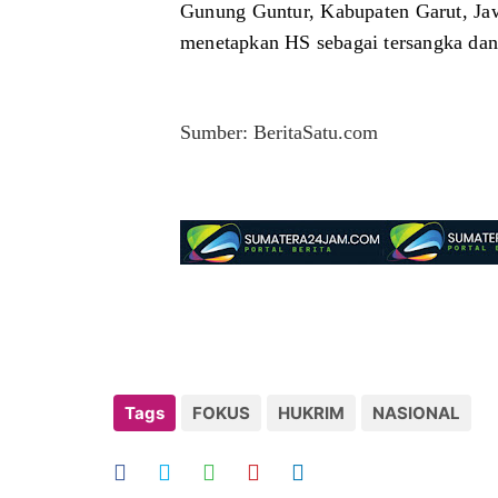
a
Gunung Guntur, Kabupaten Garut, Jaw
t
menetapkan HS sebagai tersangka dan
Sumber: BeritaSatu.com
Tags
FOKUS
HUKRIM
NASIONAL