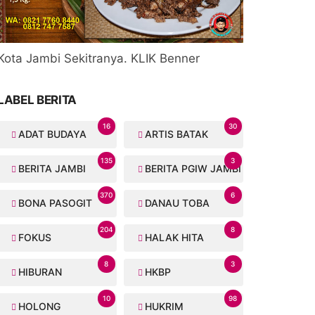
Kota Jambi Sekitranya. KLIK Benner
LABEL BERITA
16
30
ADAT BUDAYA
ARTIS BATAK
135
3
BERITA JAMBI
BERITA PGIW JAMBI
370
6
BONA PASOGIT
DANAU TOBA
204
8
FOKUS
HALAK HITA
8
3
HIBURAN
HKBP
10
98
HOLONG
HUKRIM