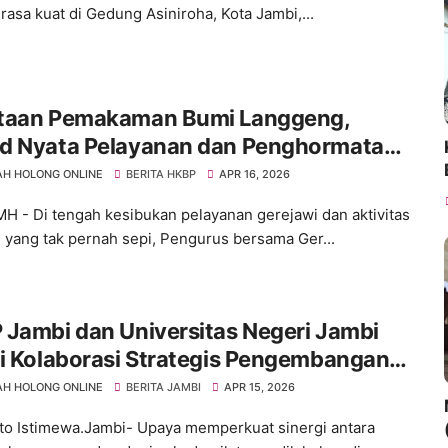
rasa kuat di Gedung Asiniroha, Kota Jambi,...
taan Pemakaman Bumi Langgeng,
d Nyata Pelayanan dan Penghormatan
hir
H HOLONG ONLINE
BERITA HKBP
APR 16, 2026
MH - Di tengah kesibukan pelayanan gerejawi dan aktivitas
 yang tak pernah sepi, Pengurus bersama Ger...
Jambi dan Universitas Negeri Jambi
i Kolaborasi Strategis Pengembangan
dan Pembinaan Mahasiswa
H HOLONG ONLINE
BERITA JAMBI
APR 15, 2026
to Istimewa.Jambi- Upaya memperkuat sinergi antara