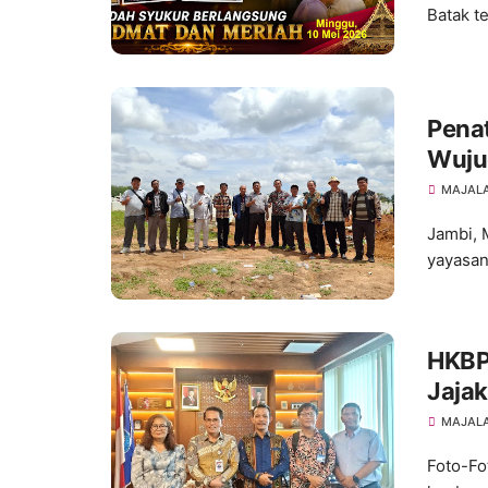
Batak te
Pena
Wuju
Terak
MAJALA
Jambi, 
yayasan
HKBP 
Jajak
SDM 
MAJALA
Foto-Fo