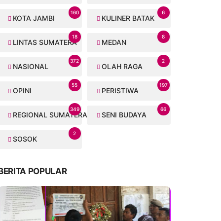
160
6
KOTA JAMBI
KULINER BATAK
18
8
LINTAS SUMATERA
MEDAN
372
2
NASIONAL
OLAH RAGA
55
197
OPINI
PERISTIWA
349
66
REGIONAL SUMATERA
SENI BUDAYA
2
SOSOK
BERITA POPULAR