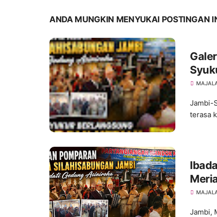
ANDA MUNGKIN MENYUKAI POSTINGAN I
Galer
Syuk
Tahu
MAJALA
Jambi-S
terasa 
Ibad
Meri
Sila
MAJALA
Asini
Jambi, 