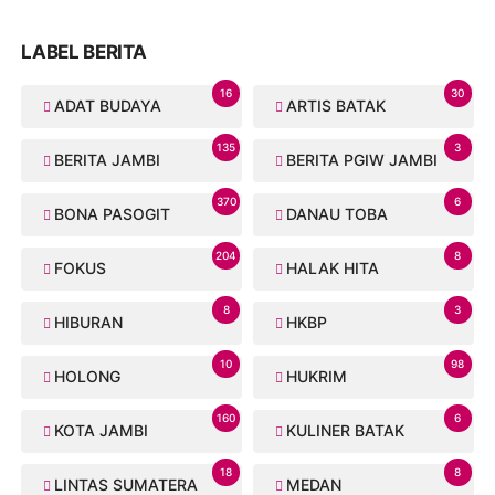
LABEL BERITA
16
30
ADAT BUDAYA
ARTIS BATAK
135
3
BERITA JAMBI
BERITA PGIW JAMBI
370
6
BONA PASOGIT
DANAU TOBA
204
8
FOKUS
HALAK HITA
8
3
HIBURAN
HKBP
10
98
HOLONG
HUKRIM
160
6
KOTA JAMBI
KULINER BATAK
18
8
LINTAS SUMATERA
MEDAN