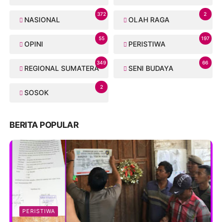
372
2
NASIONAL
OLAH RAGA
55
197
OPINI
PERISTIWA
349
66
REGIONAL SUMATERA
SENI BUDAYA
2
SOSOK
BERITA POPULAR
PERISTIWA