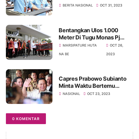
Dukung Cawapres Gibran
BERITA NASIONAL
OCT 31, 2023
Rakabuming Raka
Bentangkan Ulos 1.000
Meter Di Tugu Monas Pj
Gubernur Sumut
MARSIPATURE HUTA
OCT 26,
Hassanuddin Sebagai
NA BE
2023
Dorongan Pemerintah Pusat
Capres Prabowo Subianto
Minta Waktu Bertemu
Dengan Megawati Soal
NASIONAL
OCT 23, 2023
Cawapres Gibran Kader
PDIP
0 KOMENTAR