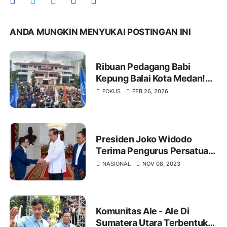
ANDA MUNGKIN MENYUKAI POSTINGAN INI
Ribuan Pedagang Babi
Kepung Balai Kota Medan!
SE Wali Kota Dinilai
FOKUS
FEB 26, 2026
Diskriminatif, Akhirnya
Direvisi
Presiden Joko Widodo
Terima Pengurus Persatuan
Wartawan Indonesia (PWI)
NASIONAL
NOV 08, 2023
Pusat di Istana Merdeka
Komunitas Ale - Ale Di
Sumatera Utara Terbentuk