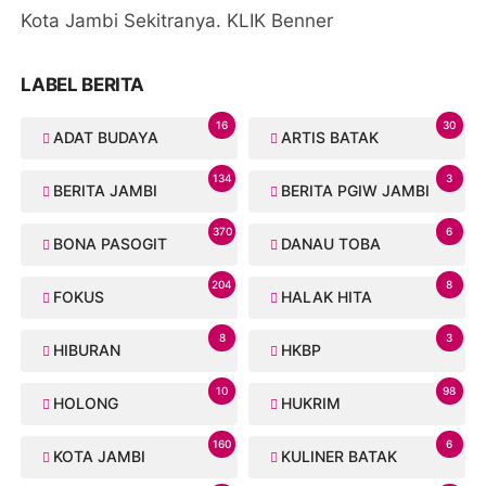
Kota Jambi Sekitranya. KLIK Benner
LABEL BERITA
16
30
ADAT BUDAYA
ARTIS BATAK
134
3
BERITA JAMBI
BERITA PGIW JAMBI
370
6
BONA PASOGIT
DANAU TOBA
204
8
FOKUS
HALAK HITA
8
3
HIBURAN
HKBP
10
98
HOLONG
HUKRIM
160
6
KOTA JAMBI
KULINER BATAK