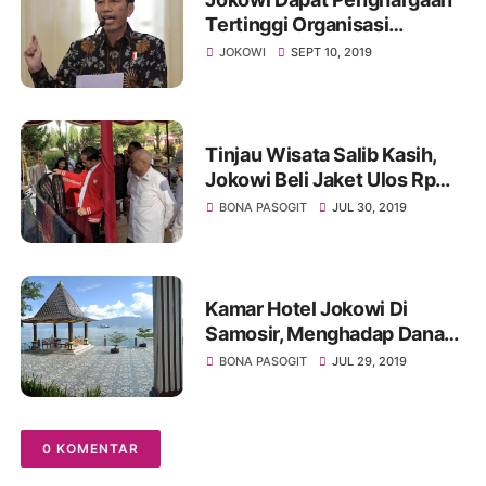
Tertinggi Organisasi
Insinyur Se-ASEAN
JOKOWI
SEPT 10, 2019
Tinjau Wisata Salib Kasih,
Jokowi Beli Jaket Ulos Rp
2,5 Juta
BONA PASOGIT
JUL 30, 2019
Kamar Hotel Jokowi Di
Samosir, Menghadap Danau
Toba
BONA PASOGIT
JUL 29, 2019
0 KOMENTAR