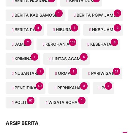
BERITA NASIONAL
BERITA DUKA
1
3
BERITA KAB SAMOSIR
BERITA PGIW JAMBI
4
8
3
BERITA PWI
HIBURAN
HKBP JAMBI
2
155
8
JAMBI
KEROHANIAN
KESEHATAN
1
5
KRIMINAL
LINTAS AGAMA
1
1
21
NUSANTARA
ORMAS
PARIWISATA
49
3
4
PENDIDIKAN
PERNIKAHAN
PGI
97
1
POLITIK
WISATA ROHANI
ARSIP BERITA