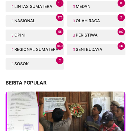
18
8
LINTAS SUMATERA
MEDAN
372
2
NASIONAL
OLAH RAGA
55
197
OPINI
PERISTIWA
349
66
REGIONAL SUMATERA
SENI BUDAYA
2
SOSOK
BERITA POPULAR