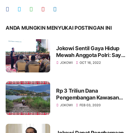
ANDA MUNGKIN MENYUKAI POSTINGAN INI
Jokowi Sentil Gaya Hidup
Mewah Anggota Polri: Saya
Mengingatkan Hati-Hati
JOKOWI
OCT 16, 2022
Rem Total
Rp 3 Triliun Dana
Pengembangan Kawasan
Danau Toba Siasia
JOKOWI
FEB 03, 2020
Jokowi Dapat Penghargaan