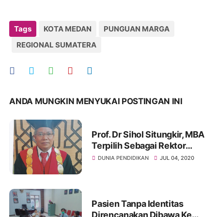
Tags
KOTA MEDAN
PUNGUAN MARGA
REGIONAL SUMATERA
ANDA MUNGKIN MENYUKAI POSTINGAN INI
Prof. Dr Sihol Situngkir, MBA
Terpilih Sebagai Rektor
Unika St. Thomas Medan
DUNIA PENDIDIKAN
JUL 04, 2020
Periode 2020-2024
Pasien Tanpa Identitas
Direncanakan Dibawa Ke