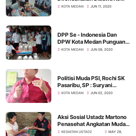
Pematangsiantar
KOTA MEDAN
JUN 11, 2020
DPP Se - Indonesia Dan
DPW Kota Medan Punguan
Simataraja Raja Simarmata
KOTA MEDAN
JUN 08, 2020
Dohot Boruna Serahkan
Bantuan Sosial Dampak
Covid - 19
Politisi Muda PSI, Rochi SK
Pasaribu, SP : Suryani
Paskha Naiborhu Sangat
KOTA MEDAN
JUN 02, 2020
Layak Maju Di Pilkada 2020
Kota Medan
Aksi Sosial Ustadz Martono
Penasehat Angkatan Muda
Sisingamangaraj XII, Kembali
KEGIATAN USTADZ
MAY 28,