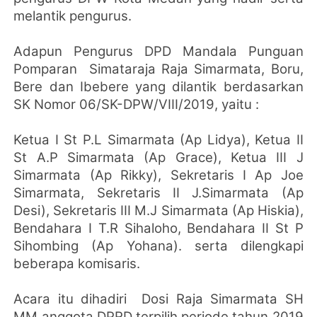
melantik pengurus.
Adapun Pengurus DPD Mandala Punguan
Pomparan
Simataraja Raja Simarmata, Boru,
Bere dan Ibebere yang dilantik berdasarkan
SK Nomor 06/SK-DPW/VIII/2019, yaitu :
Ketua I St P.L Simarmata (Ap Lidya), Ketua II
St A.P Simarmata (Ap Grace), Ketua III J
Simarmata (Ap Rikky), Sekretaris I Ap Joe
Simarmata, Sekretaris II J.Simarmata (Ap
Desi), Sekretaris III M.J Simarmata (Ap Hiskia),
Bendahara I T.R Sihaloho, Bendahara II St P
Sihombing (Ap Yohana). serta dilengkapi
beberapa komisaris.
Acara itu dihadiri
Dosi Raja Simarmata SH
MM anggota DPRD terpilih periode tahun 2019