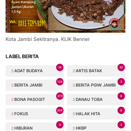
Kota Jambi Sekitranya. KLIK Benner
LABEL BERITA
16
30
ADAT BUDAYA
ARTIS BATAK
134
3
BERITA JAMBI
BERITA PGIW JAMBI
370
6
BONA PASOGIT
DANAU TOBA
204
8
FOKUS
HALAK HITA
8
3
HIBURAN
HKBP