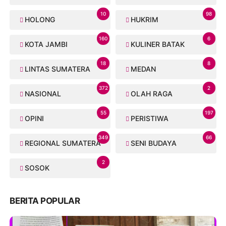
10
98
HOLONG
HUKRIM
160
6
KOTA JAMBI
KULINER BATAK
18
8
LINTAS SUMATERA
MEDAN
372
2
NASIONAL
OLAH RAGA
55
197
OPINI
PERISTIWA
349
66
REGIONAL SUMATERA
SENI BUDAYA
2
SOSOK
BERITA POPULAR