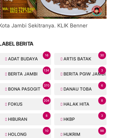
Kota Jambi Sekitranya. KLIK Benner
LABEL BERITA
16
30
ADAT BUDAYA
ARTIS BATAK
134
3
BERITA JAMBI
BERITA PGIW JAMBI
370
6
BONA PASOGIT
DANAU TOBA
204
8
FOKUS
HALAK HITA
8
3
HIBURAN
HKBP
10
98
HOLONG
HUKRIM