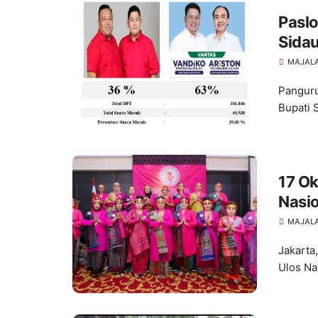
Paslo
Sida
Samos
MAJALA
Panguru
Bupati 
17 Ok
Nasio
MAJALA
Jakarta
Ulos Na