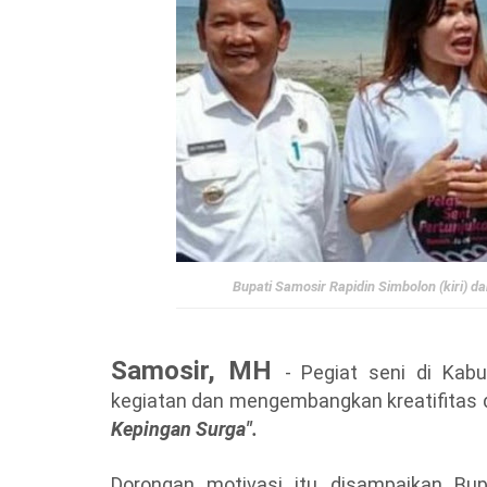
Bupati Samosir Rapidin Simbolon (kiri) 
Samosir, MH
- Pegiat seni di Kab
kegiatan dan mengembangkan kreatifitas 
Kepingan Surga".
Dorongan motivasi itu disampaikan Bu