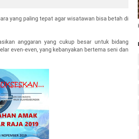
rmata Parihutan
Membawa Berkat Bagi
 B.Sc
Jemaat
cara yang paling tepat agar wisatawan bisa betah di
asikan anggaran yang cukup besar untuk bidang
elar even-even, yang kebanyakan bertema seni dan