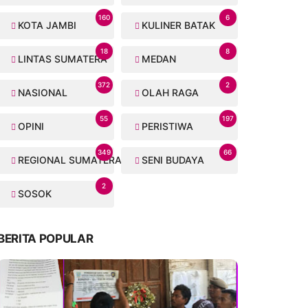
160
6
KOTA JAMBI
KULINER BATAK
18
8
LINTAS SUMATERA
MEDAN
372
2
NASIONAL
OLAH RAGA
55
197
OPINI
PERISTIWA
349
66
REGIONAL SUMATERA
SENI BUDAYA
2
SOSOK
BERITA POPULAR