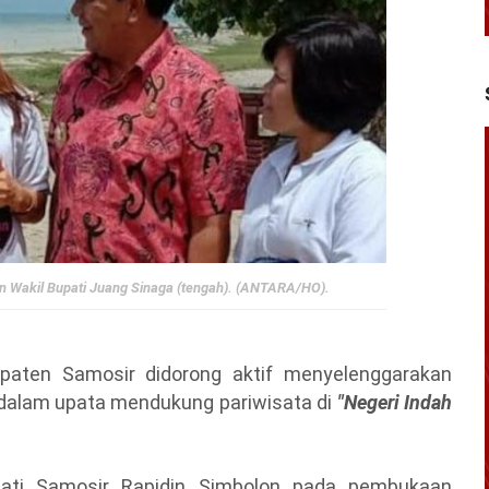
dan Wakil Bupati Juang Sinaga (tengah). (ANTARA/HO).
upaten Samosir didorong aktif menyelenggarakan
dalam upata mendukung pariwisata di
"Negeri Indah
pati Samosir Rapidin Simbolon pada pembukaan