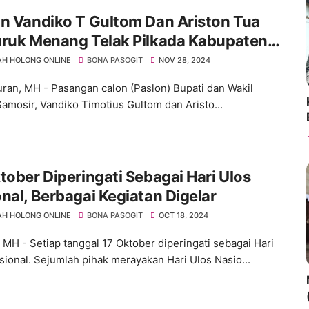
n Vandiko T Gultom Dan Ariston Tua
uruk Menang Telak Pilkada Kabupaten
ir Provinsi Sumatera Utara
H HOLONG ONLINE
BONA PASOGIT
NOV 28, 2024
ran, MH - Pasangan calon (Paslon) Bupati dan Wakil
Samosir, Vandiko Timotius Gultom dan Aristo...
tober Diperingati Sebagai Hari Ulos
nal, Berbagai Kegiatan Digelar
H HOLONG ONLINE
BONA PASOGIT
OCT 18, 2024
, MH - Setiap tanggal 17 Oktober diperingati sebagai Hari
sional. Sejumlah pihak merayakan Hari Ulos Nasio...