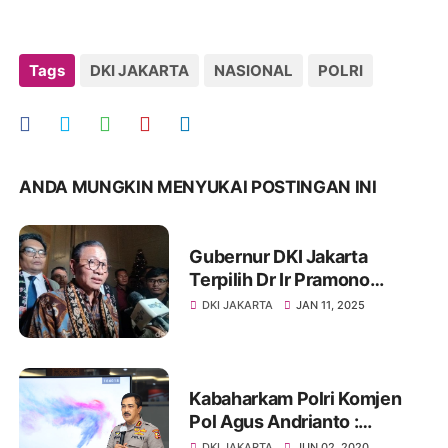
Tags
DKI JAKARTA
NASIONAL
POLRI
ANDA MUNGKIN MENYUKAI POSTINGAN INI
Gubernur DKI Jakarta
Terpilih Dr Ir Pramono
Anung, MM Tegas
DKI JAKARTA
JAN 11, 2025
Perbolehkan Pawai Natal Di
Jakarta
Kabaharkam Polri Komjen
Pol Agus Andrianto :
Pancasila Tondi Bangsa
DKI JAKARTA
JUN 02, 2020