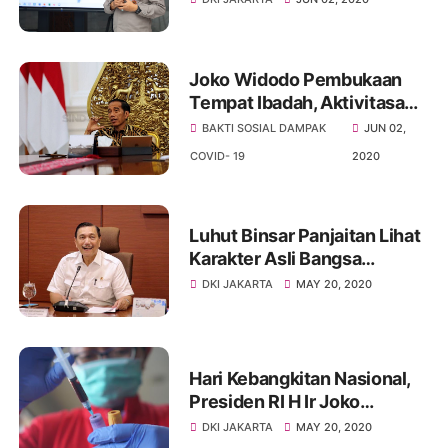
Indonesia
Joko Widodo Pembukaan
Tempat Ibadah, Aktivitasa
Ekonomi Dan Sekolah
BAKTI SOSIAL DAMPAK
JUN 02,
Melalui Tahapan Ketat
COVID- 19
2020
Luhut Binsar Panjaitan Lihat
Karakter Asli Bangsa
Indonesia Muncul Saat
DKI JAKARTA
MAY 20, 2020
Pandemi Covid- 19
Hari Kebangkitan Nasional,
Presiden RI H Ir Joko
Widodo Luncurkan Rapid
DKI JAKARTA
MAY 20, 2020
Test Buatan Dalam Negeri