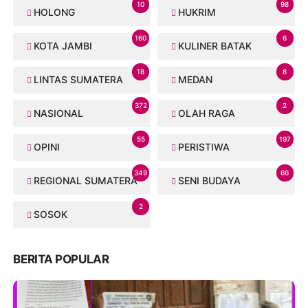
10
98
HOLONG
HUKRIM
160
6
KOTA JAMBI
KULINER BATAK
18
8
LINTAS SUMATERA
MEDAN
372
2
NASIONAL
OLAH RAGA
55
197
OPINI
PERISTIWA
349
66
REGIONAL SUMATERA
SENI BUDAYA
2
SOSOK
BERITA POPULAR