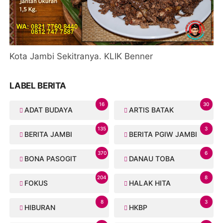
Kota Jambi Sekitranya. KLIK Benner
LABEL BERITA
16
30
ADAT BUDAYA
ARTIS BATAK
135
3
BERITA JAMBI
BERITA PGIW JAMBI
370
6
BONA PASOGIT
DANAU TOBA
204
8
FOKUS
HALAK HITA
8
3
HIBURAN
HKBP