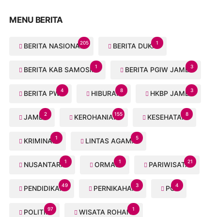
MENU BERITA
205
1
BERITA NASIONAL
BERITA DUKA
1
3
BERITA KAB SAMOSIR
BERITA PGIW JAMBI
4
8
3
BERITA PWI
HIBURAN
HKBP JAMBI
2
155
8
JAMBI
KEROHANIAN
KESEHATAN
1
5
KRIMINAL
LINTAS AGAMA
1
1
21
NUSANTARA
ORMAS
PARIWISATA
49
3
4
PENDIDIKAN
PERNIKAHAN
PGI
97
1
POLITIK
WISATA ROHANI