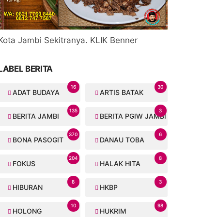
Kota Jambi Sekitranya. KLIK Benner
LABEL BERITA
16
30
ADAT BUDAYA
ARTIS BATAK
135
3
BERITA JAMBI
BERITA PGIW JAMBI
370
6
BONA PASOGIT
DANAU TOBA
204
8
FOKUS
HALAK HITA
8
3
HIBURAN
HKBP
10
98
HOLONG
HUKRIM