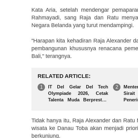
Kata Aria, setelah mendengar pemapar
Rahmayadi, sang Raja dan Ratu menyam
Negara Belanda yang turut mendampingi.
"Harapan kita kehadiran Raja Alexander
pembangunan khususnya renacana pemeri
Bali," terangnya.
RELATED ARTICLE
IT Del Gelar Del Tech
Ment
Olympiade 2026, Cetak
Sira
Talenta Muda Berprestasi
Pener
Dan Berdaya Saing
Perum
Tidak hanya itu, Raja Alexander dan Rat
wisata ke Danau Toba akan menjadi prior
berkunjung.