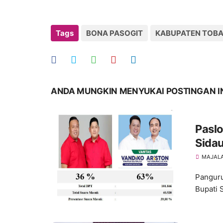
Tags
BONA PASOGIT
KABUPATEN TOB
ANDA MUNGKIN MENYUKAI POSTINGAN I
Paslo
Sida
Samos
MAJALA
Panguru
Bupati 