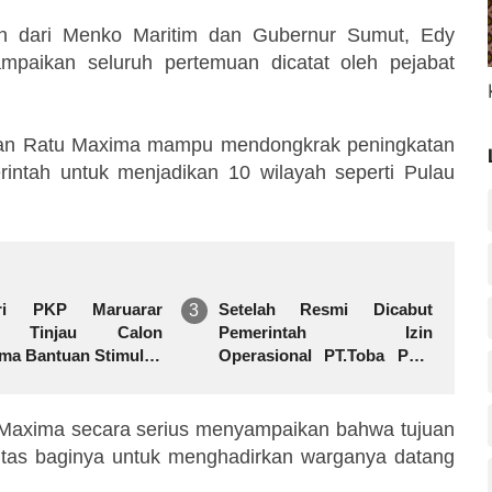
an dari Menko Maritim dan Gubernur Sumut, Edy
paikan seluruh pertemuan dicatat oleh pejabat
 dan Ratu Maxima mampu mendongkrak peningkatan
ntah untuk menjadikan 10 wilayah seperti Pulau
eri PKP Maruarar
Setelah Resmi Dicabut
it Tinjau Calon
Pemerintah Izin
ima Bantuan Stimulan
Operasional PT.Toba Pulp
ahan Swadaya
Lestari
u Maxima secara serius menyampaikan bahwa tujuan
itas baginya untuk menghadirkan warganya datang