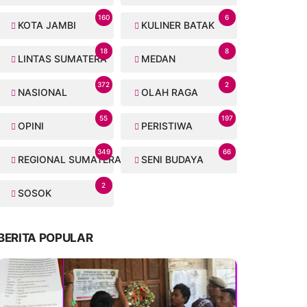
160
6
KOTA JAMBI
KULINER BATAK
18
8
LINTAS SUMATERA
MEDAN
372
2
NASIONAL
OLAH RAGA
55
197
OPINI
PERISTIWA
349
66
REGIONAL SUMATERA
SENI BUDAYA
2
SOSOK
BERITA POPULAR