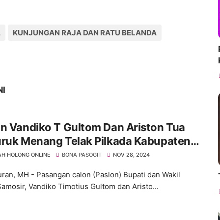
A
KUNJUNGAN RAJA DAN RATU BELANDA
NI
n Vandiko T Gultom Dan Ariston Tua
uruk Menang Telak Pilkada Kabupaten
ir Provinsi Sumatera Utara
H HOLONG ONLINE
BONA PASOGIT
NOV 28, 2024
ran, MH - Pasangan calon (Paslon) Bupati dan Wakil
Samosir, Vandiko Timotius Gultom dan Aristo...