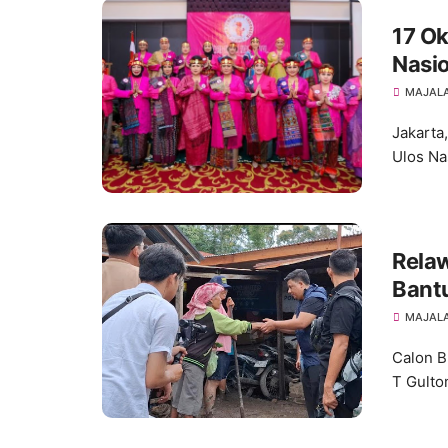
17 Ok
Nasio
MAJALA
Jakarta
Ulos Na
Rela
Bant
Desa
MAJALA
Calon B
T Gulto