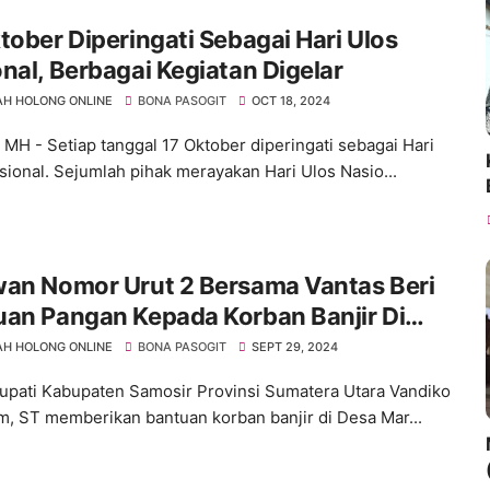
tober Diperingati Sebagai Hari Ulos
nal, Berbagai Kegiatan Digelar
H HOLONG ONLINE
BONA PASOGIT
OCT 18, 2024
, MH - Setiap tanggal 17 Oktober diperingati sebagai Hari
sional. Sejumlah pihak merayakan Hari Ulos Nasio...
wan Nomor Urut 2 Bersama Vantas Beri
uan Pangan Kepada Korban Banjir Di
 Martoba Dan Desa Unjur
H HOLONG ONLINE
BONA PASOGIT
SEPT 29, 2024
upati Kabupaten Samosir Provinsi Sumatera Utara Vandiko
m, ST memberikan bantuan korban banjir di Desa Mar...