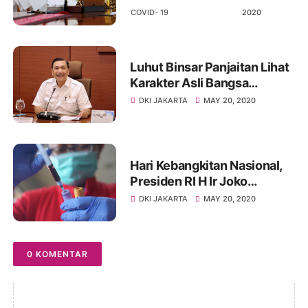
Melalui Tahapan Ketat
COVID- 19
2020
Luhut Binsar Panjaitan Lihat
Karakter Asli Bangsa
Indonesia Muncul Saat
DKI JAKARTA
MAY 20, 2020
Pandemi Covid- 19
Hari Kebangkitan Nasional,
Presiden RI H Ir Joko
Widodo Luncurkan Rapid
DKI JAKARTA
MAY 20, 2020
Test Buatan Dalam Negeri
0 KOMENTAR