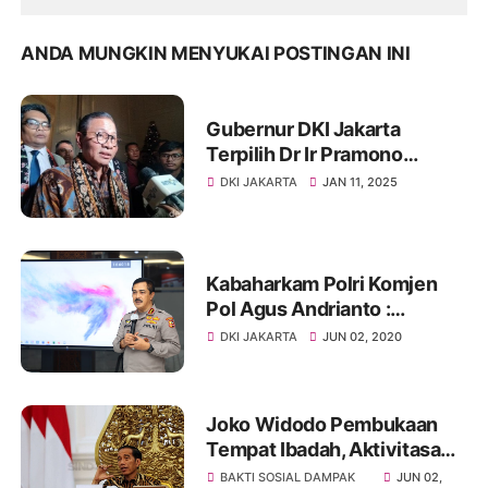
ANDA MUNGKIN MENYUKAI POSTINGAN INI
Gubernur DKI Jakarta
Terpilih Dr Ir Pramono
Anung, MM Tegas
DKI JAKARTA
JAN 11, 2025
Perbolehkan Pawai Natal Di
Jakarta
Kabaharkam Polri Komjen
Pol Agus Andrianto :
Pancasila Tondi Bangsa
DKI JAKARTA
JUN 02, 2020
Indonesia
Joko Widodo Pembukaan
Tempat Ibadah, Aktivitasa
Ekonomi Dan Sekolah
BAKTI SOSIAL DAMPAK
JUN 02,