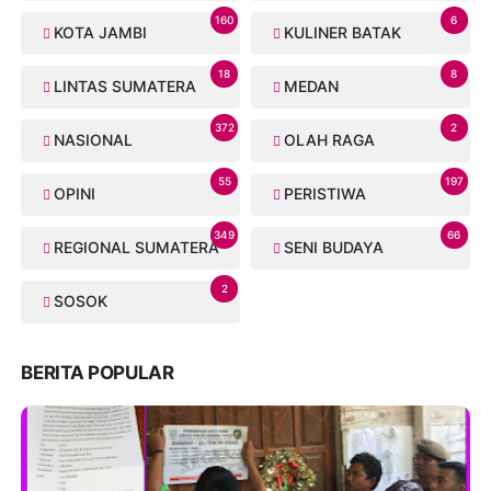
160
6
KOTA JAMBI
KULINER BATAK
18
8
LINTAS SUMATERA
MEDAN
372
2
NASIONAL
OLAH RAGA
55
197
OPINI
PERISTIWA
349
66
REGIONAL SUMATERA
SENI BUDAYA
2
SOSOK
BERITA POPULAR