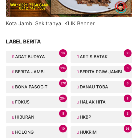
Kota Jambi Sekitranya. KLIK Benner
LABEL BERITA
16
30
ADAT BUDAYA
ARTIS BATAK
134
3
BERITA JAMBI
BERITA PGIW JAMBI
370
6
BONA PASOGIT
DANAU TOBA
204
8
FOKUS
HALAK HITA
8
3
HIBURAN
HKBP
10
98
HOLONG
HUKRIM