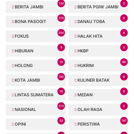
134
3
BERITA JAMBI
BERITA PGIW JAMBI
370
6
BONA PASOGIT
DANAU TOBA
204
8
FOKUS
HALAK HITA
8
3
HIBURAN
HKBP
10
98
HOLONG
HUKRIM
160
6
KOTA JAMBI
KULINER BATAK
18
8
LINTAS SUMATERA
MEDAN
372
2
NASIONAL
OLAH RAGA
55
197
OPINI
PERISTIWA