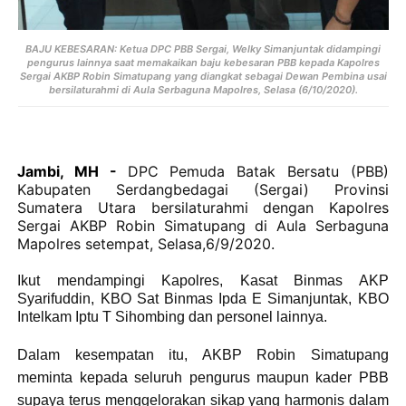
BAJU KEBESARAN: Ketua DPC PBB Sergai, Welky Simanjuntak didampingi
pengurus lainnya saat memakaikan baju kebesaran PBB kepada Kapolres
Sergai AKBP Robin Simatupang yang diangkat sebagai Dewan Pembina usai
bersilaturahmi di Aula Serbaguna Mapolres, Selasa (6/10/2020).
Jambi, MH -
DPC Pemuda Batak Bersatu (PBB)
Kabupaten Serdangbedagai (Sergai) Provinsi
Sumatera Utara bersilaturahmi dengan Kapolres
Sergai AKBP Robin Simatupang di Aula Serbaguna
Mapolres setempat, Selasa,6/9/2020.
Ikut mendampingi Kapolres, Kasat Binmas AKP
Syarifuddin, KBO Sat Binmas Ipda E Simanjuntak, KBO
Intelkam Iptu T Sihombing dan personel lainnya.
Dalam kesempatan itu, AKBP Robin Simatupang
meminta kepada seluruh pengurus maupun kader PBB
supaya terus menggelorakan sikap yang harmonis dalam