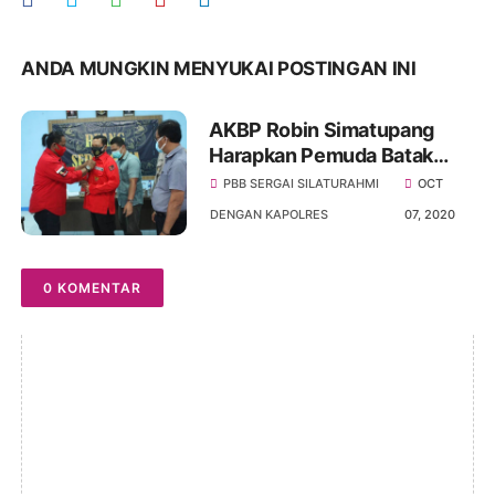
ANDA MUNGKIN MENYUKAI POSTINGAN INI
AKBP Robin Simatupang
Harapkan Pemuda Batak
Bersatu (PBB) Gelorakan
PBB SERGAI SILATURAHMI
OCT
Keharmonisan
DENGAN KAPOLRES
07, 2020
0 KOMENTAR