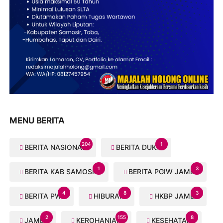
MENU BERITA
204
1
BERITA NASIONAL
BERITA DUKA
1
3
BERITA KAB SAMOSIR
BERITA PGIW JAMBI
4
8
3
BERITA PWI
HIBURAN
HKBP JAMBI
2
155
8
JAMBI
KEROHANIAN
KESEHATAN