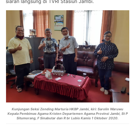
siaran langsung di TVRI Stasiun Jambi.
Kunjungan Seksi Zending Marturia HKBP Jambi, kiri: Sarolin Waruwu
Kepala Pembimas Agama Kristen Departemen Agama Provinsi Jambi, St P
Situmorang, F Sinabutar dan R br Lubis Kamis 1 Oktober 2020.