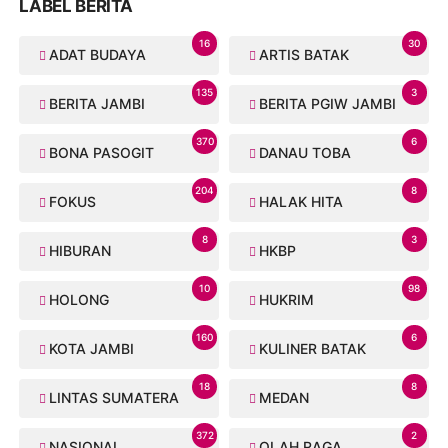
LABEL BERITA
16
30
ADAT BUDAYA
ARTIS BATAK
135
3
BERITA JAMBI
BERITA PGIW JAMBI
370
6
BONA PASOGIT
DANAU TOBA
204
8
FOKUS
HALAK HITA
8
3
HIBURAN
HKBP
10
98
HOLONG
HUKRIM
160
6
KOTA JAMBI
KULINER BATAK
18
8
LINTAS SUMATERA
MEDAN
372
2
NASIONAL
OLAH RAGA