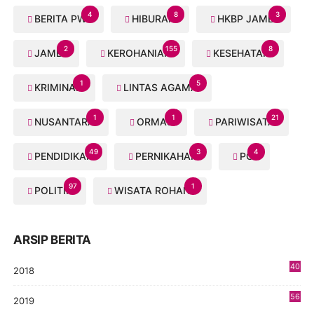
4
8
3
BERITA PWI
HIBURAN
HKBP JAMBI
2
155
8
JAMBI
KEROHANIAN
KESEHATAN
1
5
KRIMINAL
LINTAS AGAMA
1
1
21
NUSANTARA
ORMAS
PARIWISATA
49
3
4
PENDIDIKAN
PERNIKAHAN
PGI
97
1
POLITIK
WISATA ROHANI
ARSIP BERITA
40
2018
8
56
2019
5