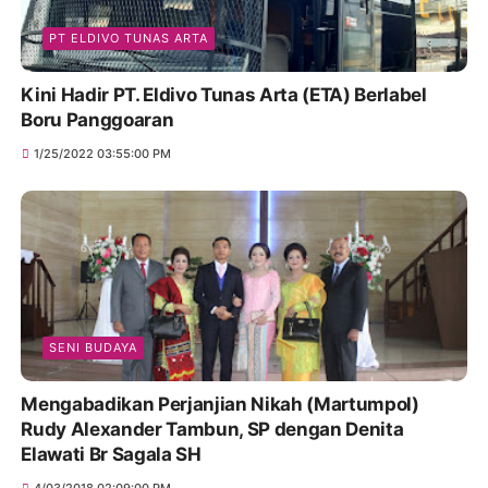
PT ELDIVO TUNAS ARTA
Kini Hadir PT. Eldivo Tunas Arta (ETA) Berlabel
Boru Panggoaran
1/25/2022 03:55:00 PM
SENI BUDAYA
Mengabadikan Perjanjian Nikah (Martumpol)
Rudy Alexander Tambun, SP dengan Denita
Elawati Br Sagala SH
4/03/2018 02:09:00 PM