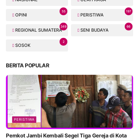
55
197
OPINI
PERISTIWA
349
66
REGIONAL SUMATERA
SENI BUDAYA
2
SOSOK
BERITA POPULAR
PERISTIWA
Pemkot Jambi Kembali Segel Tiga Gereja di Kota