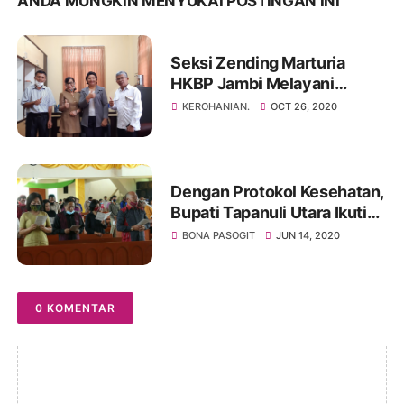
ANDA MUNGKIN MENYUKAI POSTINGAN INI
Seksi Zending Marturia
HKBP Jambi Melayani
Melalui Mimbar Agama
KEROHANIAN.
OCT 26, 2020
Kristen Di TVRI Stasiun
Jambi
Dengan Protokol Kesehatan,
Bupati Tapanuli Utara Ikuti
Kebaktian Di Gereja HKI
BONA PASOGIT
JUN 14, 2020
Resort Tarutung Kota
0 KOMENTAR