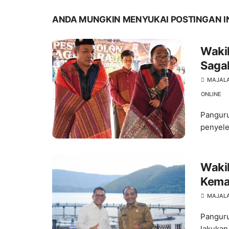
ANDA MUNGKIN MENYUKAI POSTINGAN I
Wakil
Saga
Peles
MAJAL
ONLINE
Panguru
penyele
Wakil
Kema
Sekto
MAJALA
Panguru
lakukan