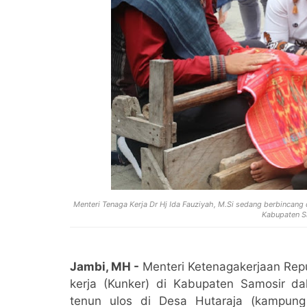
Menteri Tenaga Kerja Dr Hj Ida Fauziyah, M.Si sedang berbincan
Kabupaten S
Jambi, MH -
Menteri Ketenagakerjaan Repub
kerja (Kunker) di Kabupaten Samosir da
tenun ulos di Desa Hutaraja (kampun