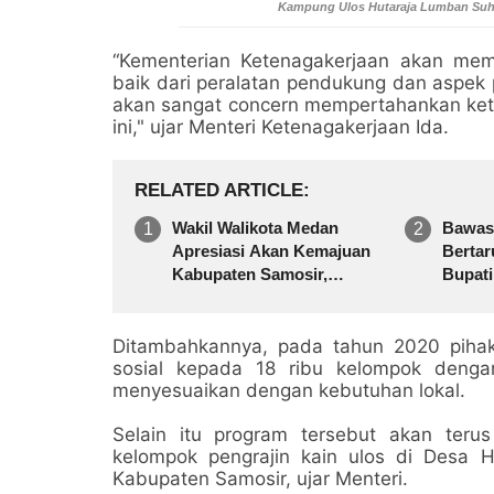
Kampung Ulos Hutaraja Lumban Suh
“Kementerian Ketenagakerjaan akan mem
baik dari peralatan pendukung dan aspek 
akan sangat concern mempertahankan keter
ini," ujar Menteri Ketenagakerjaan Ida.
RELATED ARTICLE
Wakil Walikota Medan
Bawas
Apresiasi Akan Kemajuan
Berta
Kabupaten Samosir,
Bupati
Khususnya Di Sektor
Kabup
Pariwisata
Serent
Ditambahkannya, pada tahun 2020 piha
sosial kepada 18 ribu kelompok deng
menyesuaikan dengan kebutuhan lokal.
Selain itu program tersebut akan teru
kelompok pengrajin kain ulos di Desa 
Kabupaten Samosir, ujar Menteri.