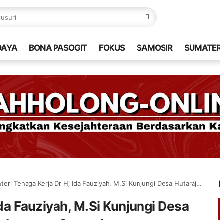
DAYA
BONA PASOGIT
FOKUS
SAMOSIR
SUMATE
i Tenaga Kerja Dr Hj Ida Fauziyah, M.Si Kunjungi Desa Hutaraja Lumban Suhisuhi Kabupaten Samosir
Ida Fauziyah, M.Si Kunjungi Desa