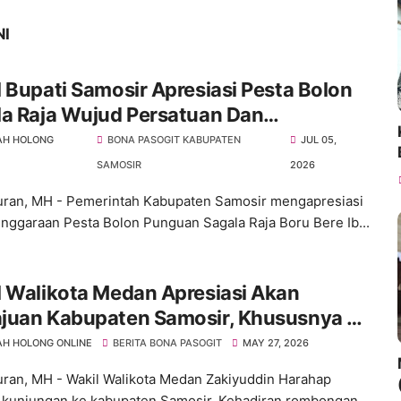
NI
 Bupati Samosir Apresiasi Pesta Bolon
la Raja Wujud Persatuan Dan
tarian Budaya
AH HOLONG
BONA PASOGIT KABUPATEN
JUL 05,
SAMOSIR
2026
ran, MH - Pemerintah Kabupaten Samosir mengapresiasi
nggaraan Pesta Bolon Punguan Sagala Raja Boru Bere Ib...
 Walikota Medan Apresiasi Akan
juan Kabupaten Samosir, Khususnya Di
r Pariwisata
H HOLONG ONLINE
BERITA BONA PASOGIT
MAY 27, 2026
ran, MH - Wakil Walikota Medan Zakiyuddin Harahap
 kunjungan ke kabupaten Samosir. Kehadiran rombongan