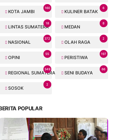
160
6
KOTA JAMBI
KULINER BATAK
18
8
LINTAS SUMATERA
MEDAN
372
2
NASIONAL
OLAH RAGA
55
197
OPINI
PERISTIWA
349
66
REGIONAL SUMATERA
SENI BUDAYA
2
SOSOK
BERITA POPULAR