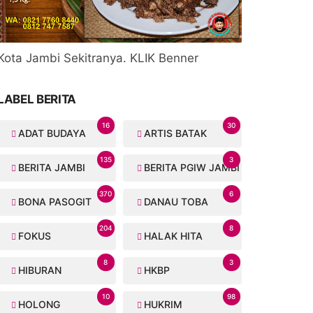
Kota Jambi Sekitranya. KLIK Benner
LABEL BERITA
16
30
ADAT BUDAYA
ARTIS BATAK
135
3
BERITA JAMBI
BERITA PGIW JAMBI
370
6
BONA PASOGIT
DANAU TOBA
204
8
FOKUS
HALAK HITA
8
3
HIBURAN
HKBP
10
98
HOLONG
HUKRIM