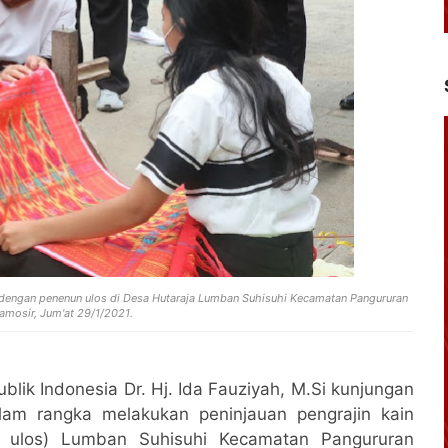
g dengan penenun ulos di Desa Hutaraja Lumban Suhisuhi Kecamatan Pangururan
amosir, Jum'at 29/1/2021.
lik Indonesia Dr. Hj. Ida Fauziyah, M.Si kunjungan
lam rangka melakukan peninjauan pengrajin kain
g ulos) Lumban Suhisuhi Kecamatan Pangururan