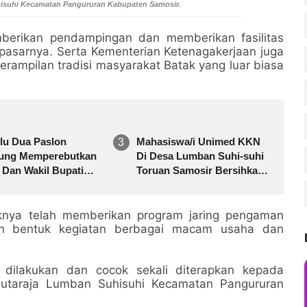
isuhi Kecamatan Pangururan Kabupaten Samosir.
berikan pendampingan dan memberikan fasilitas
pasarnya. Serta Kementerian Ketenagakerjaan juga
ampilan tradisi masyarakat Batak yang luar biasa
lu Dua Paslon
Mahasiswa/i Unimed KKN
rung Memperebutkan
Di Desa Lumban Suhi-suhi
 Dan Wakil Bupati
Toruan Samosir Bersihkan
aten Samosir Pemilu
Eceng Gondok Di Danau
ak 2024
Toba Disulap Jadi Kompos
knya telah memberikan program jaring pengaman
an bentuk kegiatan berbagai macam usaha dan
s dilakukan dan cocok sekali diterapkan kepada
Hutaraja Lumban Suhisuhi Kecamatan Pangururan