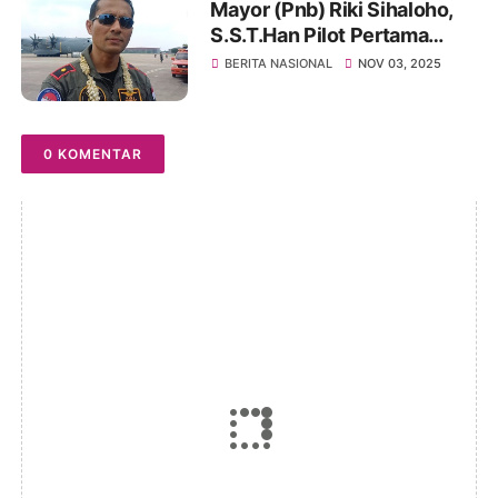
Mayor (Pnb) Riki Sihaloho,
S.S.T.Han Pilot Pertama
Terbangkan Pesawat Jenis
BERITA NASIONAL
NOV 03, 2025
Airbus A400M
0 KOMENTAR