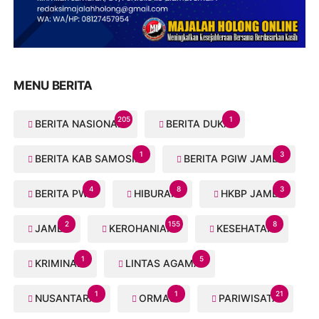
MENU BERITA
205
1
BERITA NASIONAL
BERITA DUKA
1
3
BERITA KAB SAMOSIR
BERITA PGIW JAMBI
4
8
3
BERITA PWI
HIBURAN
HKBP JAMBI
2
155
8
JAMBI
KEROHANIAN
KESEHATAN
1
5
KRIMINAL
LINTAS AGAMA
1
1
21
NUSANTARA
ORMAS
PARIWISATA