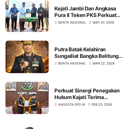
Kejati Jambi Dan Angkasa
Pura II Teken PKS Perkuat
Kepatuhan Dan
BERITA NASIONAL
MAY 07, 2026
Pendampingan Hukum
Putra Batak Kelahiran
Sungailiat Bangka Belitung
Irjen Pol Roma Hutajulu, SIK,
BERITA NASIONAL
MAR 22, 2026
M.Si Naik Pangkat
Perkuat Sinergi Penegakan
Hukum Kajati Terima
Audensi Anggota DPD Dapil
ANGGOTA DPD RI
FEB 23, 2026
Jambi