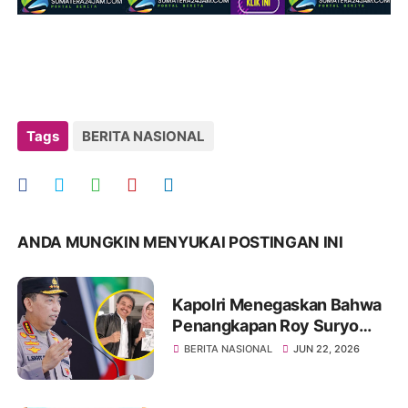
Tags
BERITA NASIONAL
ANDA MUNGKIN MENYUKAI POSTINGAN INI
Kapolri Menegaskan Bahwa
Penangkapan Roy Suryo
Dan dr Tifa Dilakukan Sesuai
BERITA NASIONAL
JUN 22, 2026
Prisedur Setelah P21