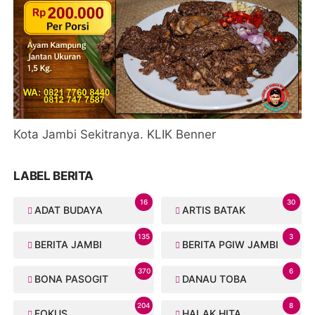
Kota Jambi Sekitranya. KLIK Benner
LABEL BERITA
16
30
ADAT BUDAYA
ARTIS BATAK
135
3
BERITA JAMBI
BERITA PGIW JAMBI
370
6
BONA PASOGIT
DANAU TOBA
204
8
FOKUS
HALAK HITA