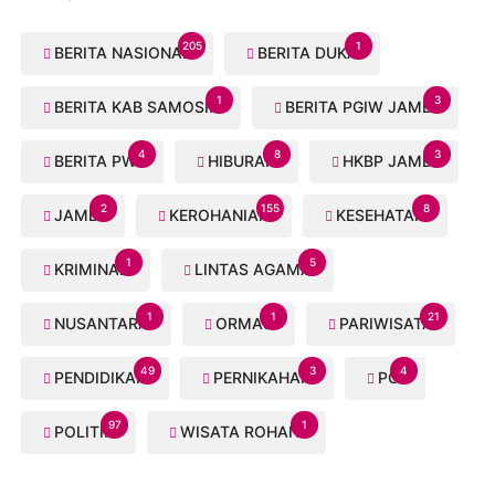
205
1
BERITA NASIONAL
BERITA DUKA
1
3
BERITA KAB SAMOSIR
BERITA PGIW JAMBI
4
8
3
BERITA PWI
HIBURAN
HKBP JAMBI
2
155
8
JAMBI
KEROHANIAN
KESEHATAN
1
5
KRIMINAL
LINTAS AGAMA
1
1
21
NUSANTARA
ORMAS
PARIWISATA
49
3
4
PENDIDIKAN
PERNIKAHAN
PGI
97
1
POLITIK
WISATA ROHANI