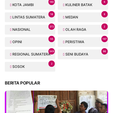
160
6
KOTA JAMBI
KULINER BATAK
18
8
LINTAS SUMATERA
MEDAN
372
2
NASIONAL
OLAH RAGA
55
197
OPINI
PERISTIWA
349
66
REGIONAL SUMATERA
SENI BUDAYA
2
SOSOK
BERITA POPULAR