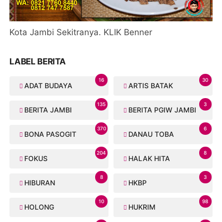
Kota Jambi Sekitranya. KLIK Benner
LABEL BERITA
16
30
ADAT BUDAYA
ARTIS BATAK
135
3
BERITA JAMBI
BERITA PGIW JAMBI
370
6
BONA PASOGIT
DANAU TOBA
204
8
FOKUS
HALAK HITA
8
3
HIBURAN
HKBP
10
98
HOLONG
HUKRIM