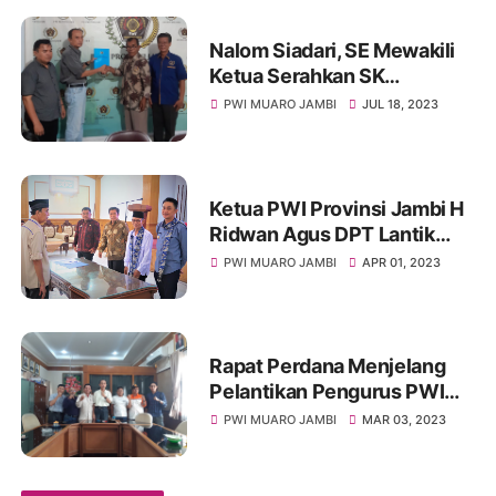
Nalom Siadari, SE Mewakili
Ketua Serahkan SK
Kepengurusan PWI Muaro
PWI MUARO JAMBI
JUL 18, 2023
Jambi Masa Bakti 2023 -
2026
Ketua PWI Provinsi Jambi H
Ridwan Agus DPT Lantik
Pengurus PWI Kabupaten
PWI MUARO JAMBI
APR 01, 2023
Muaro Jambi
Rapat Perdana Menjelang
Pelantikan Pengurus PWI
Kabupaten Muaro Jambi
PWI MUARO JAMBI
MAR 03, 2023
Provinsi Jambi