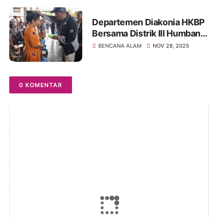
Departemen Diakonia HKBP
Bersama Distrik III Humbang
Salurkan Bantuan Korban
BENCANA ALAM
NOV 28, 2025
Bencana Alam Banjir Dan
Longsor Di HKBP Sihombu
0 KOMENTAR