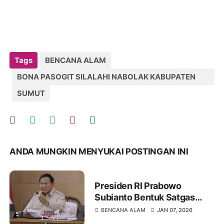
Tags
BENCANA ALAM
BONA PASOGIT SILALAHI NABOLAK KABUPATEN
DAIRI
SUMUT
ANDA MUNGKIN MENYUKAI POSTINGAN INI
Presiden RI Prabowo
Subianto Bentuk Satgas
Rekonstruksi Bencana
BENCANA ALAM
JAN 07, 2026
Sumatera, Tito Karnavian