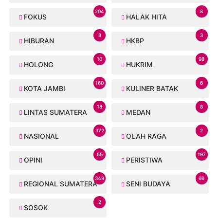
204
8
FOKUS
HALAK HITA
8
3
HIBURAN
HKBP
10
98
HOLONG
HUKRIM
160
6
KOTA JAMBI
KULINER BATAK
18
8
LINTAS SUMATERA
MEDAN
372
2
NASIONAL
OLAH RAGA
55
197
OPINI
PERISTIWA
349
66
REGIONAL SUMATERA
SENI BUDAYA
2
SOSOK