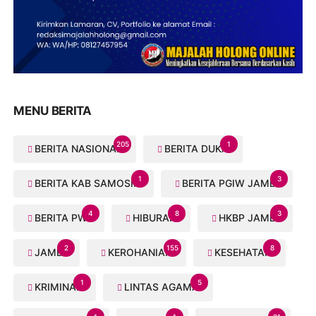
MENU BERITA
205
1
BERITA NASIONAL
BERITA DUKA
1
3
BERITA KAB SAMOSIR
BERITA PGIW JAMBI
4
8
3
BERITA PWI
HIBURAN
HKBP JAMBI
2
155
8
JAMBI
KEROHANIAN
KESEHATAN
1
5
KRIMINAL
LINTAS AGAMA