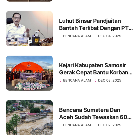
Jabat Ketua
Luhut Binsar Pandjaitan
Bantah Terlibat Dengan PT
Toba Pulp Lestari
BENCANA ALAM
DEC 04, 2025
Kejari Kabupaten Samosir
Gerak Cepat Bantu Korban
Banjir Dan Longsor Tapanuli
BENCANA ALAM
DEC 03, 2025
Utara
Bencana Sumatera Dan
Aceh Sudah Tewaskan 604
Orang, Korban Hilang Capai
BENCANA ALAM
DEC 02, 2025
464 Orang