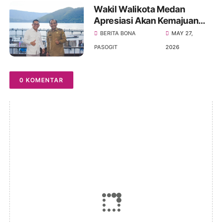
Wakil Walikota Medan
Apresiasi Akan Kemajuan
Kabupaten Samosir,
BERITA BONA
MAY 27,
Khususnya Di Sektor
PASOGIT
2026
Pariwisata
0 KOMENTAR