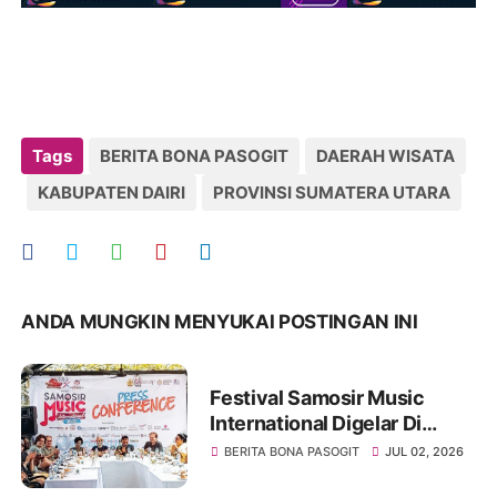
Tags
BERITA BONA PASOGIT
DAERAH WISATA
KABUPATEN DAIRI
PROVINSI SUMATERA UTARA
ANDA MUNGKIN MENYUKAI POSTINGAN INI
Festival Samosir Music
International Digelar Di
Tuktuk Siadong Dan Menjadi
BERITA BONA PASOGIT
JUL 02, 2026
Media Pelestarian Budaya