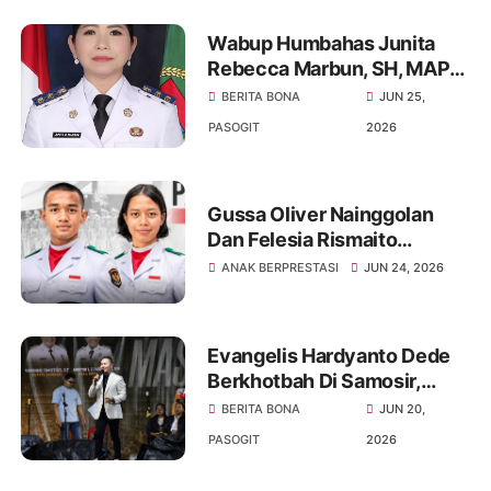
Batak
Wabup Humbahas Junita
Rebecca Marbun, SH, MAP
Layangkan Somasi Kepada
BERITA BONA
JUN 25,
Bupati Minim Terlibat Dalam
PASOGIT
2026
Pemerintahan
Gussa Oliver Nainggolan
Dan Felesia Rismaito
Munthe Harumkan Nama
ANAK BERPRESTASI
JUN 24, 2026
Sumut Menuju Istana
Merdeka
Evangelis Hardyanto Dede
Berkhotbah Di Samosir,
Bupati Pembangunan
BERITA BONA
JUN 20,
Infrastruktur Dan Rohani
PASOGIT
2026
Harus Seimbang