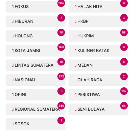
204
8
FOKUS
HALAK HITA
8
3
HIBURAN
HKBP
10
98
HOLONG
HUKRIM
160
6
KOTA JAMBI
KULINER BATAK
18
8
LINTAS SUMATERA
MEDAN
372
2
NASIONAL
OLAH RAGA
55
197
OPINI
PERISTIWA
349
66
REGIONAL SUMATERA
SENI BUDAYA
2
SOSOK