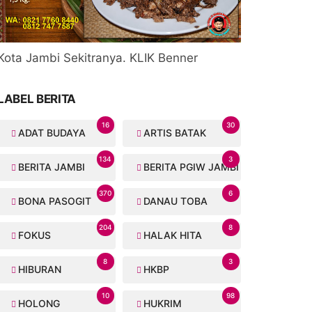
Kota Jambi Sekitranya. KLIK Benner
LABEL BERITA
16
30
ADAT BUDAYA
ARTIS BATAK
134
3
BERITA JAMBI
BERITA PGIW JAMBI
370
6
BONA PASOGIT
DANAU TOBA
204
8
FOKUS
HALAK HITA
8
3
HIBURAN
HKBP
10
98
HOLONG
HUKRIM