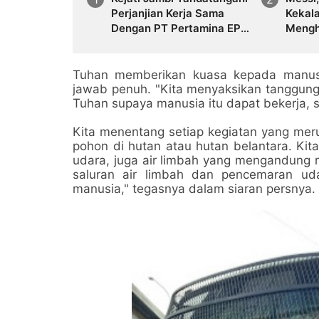
Perjanjian Kerja Sama
Kekal
Dengan PT Pertamina EP,
Mengh
Perkuat Kepastian Hukum
Seora
dan Penyelamatan Aset
Sepak
Negara
Tuhan memberikan kuasa kepada manusi
jawab penuh. "Kita menyaksikan tanggung
Tuhan supaya manusia itu dapat bekerja, s
Kita menentang setiap kegiatan yang me
pohon di hutan atau hutan belantara. Ki
udara, juga air limbah yang mengandung r
saluran air limbah dan pencemaran ud
manusia," tegasnya dalam siaran persnya.