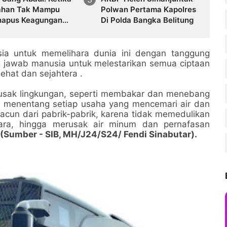
ahan Tak Mampu
Polwan Pertama Kapolres
apus Keagungan
Di Polda Bangka Belitung
ng Legenda
bola Dunia
a untuk memelihara dunia ini dengan tanggung
 jawab manusia untuk melestarikan semua ciptaan
ehat dan sejahtera .
rusak lingkungan, seperti membakar dan menebang
ta menentang setiap usaha yang mencemari air dan
acun dari pabrik-pabrik, karena tidak memedulikan
ara, hingga merusak air minum dan pernafasan
(Sumber - SIB, MH/J24/S24/ Fendi Sinabutar).