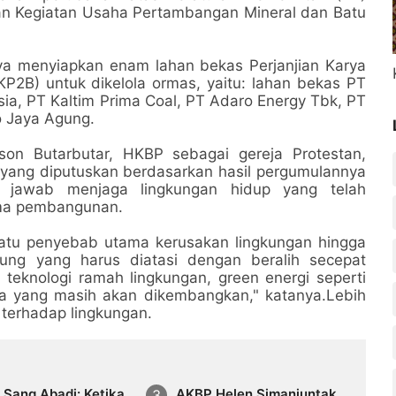
n Kegiatan Usaha Pertambangan Mineral dan Batu
ya menyiapkan enam lahan bekas Perjanjian Karya
2B) untuk dikelola ormas, yaitu: lahan bekas PT
sia, PT Kaltim Prima Coal, PT Adaro Energy Tbk, PT
o Jaya Agung.
on Butarbutar, HKBP sebagai gereja Protestan,
 yang diputuskan berdasarkan hasil pergumulannya
 jawab menjaga lingkungan hidup yang telah
ama pembangunan.
 satu penyebab utama kerusakan lingkungan hingga
ung yang harus diatasi dengan beralih secepat
eknologi ramah lingkungan, green energi seperti
nya yang masih akan dikembangkan," katanya.Lebih
 terhadap lingkungan.
 Sang Abadi: Ketika
AKBP Helen Simanjuntak