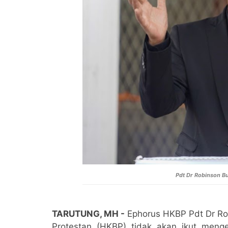
Pdt Dr Robinson B
TARUTUNG, MH -
Ephorus HKBP Pdt Dr Ro
Protestan (HKBP) tidak akan ikut meng