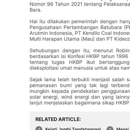
Nomor 96 Tahun 2021 tentang Pelaksanaa
Bara.
Hal itu dilakukan pemerintah dengan han
Pengusahaan Pertambangan Batubara (PKP
Arutmin Indonesia, PT Kendilo Coal Indone
Multi Harapan Utama (Mau) dan PT Kidec
Sehubungan dengan itu, menurut Robins
berdasarkan isi Konfesi HKBP tahun 1996
tentang tugas HKBP ikut bertanggung
dieksploitasi umat manusia untuk atas n
Sejak lama telah terbukti menjadi salah
pemanasan bumi yang tak lagi terbend
mungkin kepada pendekatan penggunaan t
solar energi, wind energi dan yang lain
lanjut menjelaskan bagaimana sikap HKBP
RELATED ARTICLE
Kejati Jambi Tandatangani
Messi,