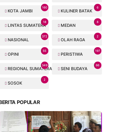
160
6
KOTA JAMBI
KULINER BATAK
18
8
LINTAS SUMATERA
MEDAN
372
2
NASIONAL
OLAH RAGA
55
197
OPINI
PERISTIWA
349
66
REGIONAL SUMATERA
SENI BUDAYA
2
SOSOK
BERITA POPULAR