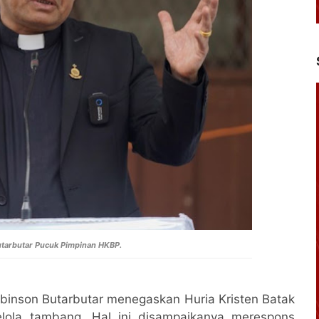
utarbutar Pucuk Pimpinan HKBP.
binson Butarbutar menegaskan Huria Kristen Batak
elola tambang. Hal ini disampaikanya merespons