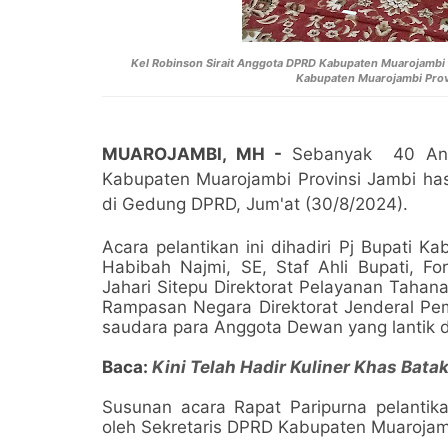
Kel Robinson Sirait Anggota DPRD Kabupaten Muarojambi 
Kabupaten Muarojambi Provi
MUAROJAMBI, MH -
Sebanyak 40 Ang
Kabupaten Muarojambi Provinsi Jambi hasi
di Gedung DPRD, Jum'at (30/8/2024).
Acara pelantikan ini dihadiri Pj Bupati 
Habibah Najmi, SE, Staf Ahli Bupati, F
Jahari Sitepu Direktorat Pelayanan Taha
Rampasan Negara Direktorat Jenderal Pem
saudara para Anggota Dewan yang lantik 
Baca:
Kini Telah Hadir Kuliner Khas Bat
Susunan acara Rapat Paripurna pelantik
oleh Sekretaris DPRD Kabupaten Muarojamb