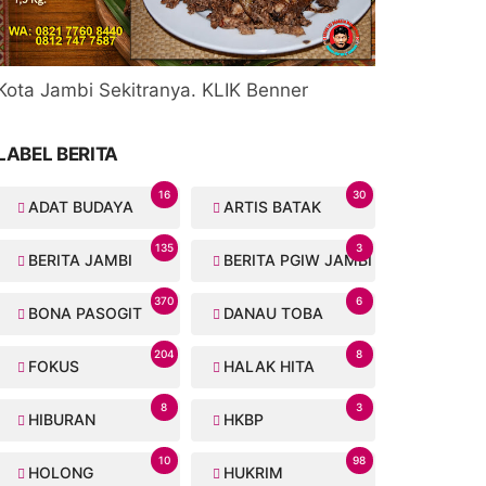
Kota Jambi Sekitranya. KLIK Benner
LABEL BERITA
16
30
ADAT BUDAYA
ARTIS BATAK
135
3
BERITA JAMBI
BERITA PGIW JAMBI
370
6
BONA PASOGIT
DANAU TOBA
204
8
FOKUS
HALAK HITA
8
3
HIBURAN
HKBP
10
98
HOLONG
HUKRIM