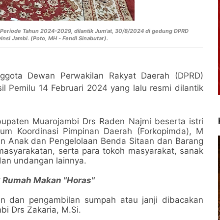
Periode Tahun 2024-2029, dilantik Jum'at, 30/8/2024 di gedung DPRD
nsi Jambi. (Poto, MH - Fendi Sinabutar).
gota Dewan Perwakilan Rakyat Daerah (DPRD)
l Pemilu 14 Februari 2024 yang lalu resmi dilantik
Kabupaten Muarojambi Drs Raden Najmi beserta istri
orum Koordinasi Pimpinan Daerah (Forkopimda), M
nan Anak dan Pengelolaan Benda Sitaan dan Barang
asyarakatan, serta para tokoh masyarakat, sanak
dan undangan lainnya.
ak Rumah Makan "Horas"
an dan pengambilan sumpah atau janji dibacakan
i Drs Zakaria, M.Si.