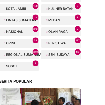
160
6
KOTA JAMBI
KULINER BATAK
18
8
LINTAS SUMATERA
MEDAN
372
2
NASIONAL
OLAH RAGA
55
197
OPINI
PERISTIWA
349
66
REGIONAL SUMATERA
SENI BUDAYA
2
SOSOK
BERITA POPULAR