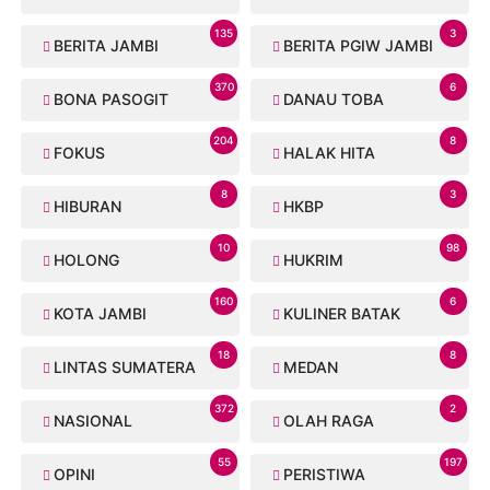
135
3
BERITA JAMBI
BERITA PGIW JAMBI
370
6
BONA PASOGIT
DANAU TOBA
204
8
FOKUS
HALAK HITA
8
3
HIBURAN
HKBP
10
98
HOLONG
HUKRIM
160
6
KOTA JAMBI
KULINER BATAK
18
8
LINTAS SUMATERA
MEDAN
372
2
NASIONAL
OLAH RAGA
55
197
OPINI
PERISTIWA