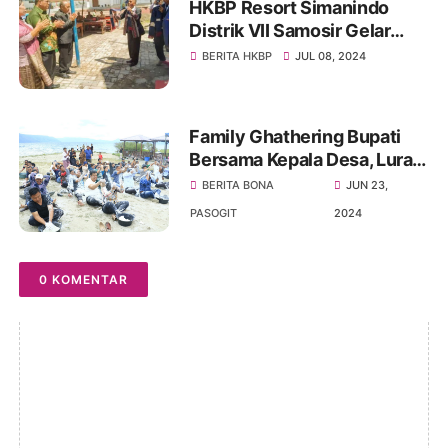
HKBP Resort Simanindo
Distrik VII Samosir Gelar
Pesta Gotilon Pemkab
BERITA HKBP
JUL 08, 2024
Samosir Sampaikan Selamat
Family Ghathering Bupati
Bersama Kepala Desa, Lurah
Dan Camat Se Kabupaten
BERITA BONA
JUN 23,
Samosir Akrab Penuh Rasa
PASOGIT
2024
Kekeluargaan
0 KOMENTAR