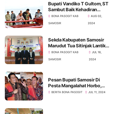
Bupati Vandiko T Gultom, ST
Sambut Baik Kehadiran
Investasi Docking Kapal Di
BONA PASOGIT KAB
AUG 02,
Kabupaten Samosir
SAMOSIR
2024
Sekda Kabupaten Samosir
Marudut Tua Sitinjak Lantik
Dua Orang Pejabat Pimpinan
BONA PASOGIT KAB
JUL 16,
Tinggi Pratama
SAMOSIR
2024
Pesan Bupati Samosir Di
Pesta Mangalahat Horbo,
Pemerintah Dan Masyarakat
BERITA BONA PASOGIT
JUL 11, 2024
Harus Melestarikan Warisan
Budaya