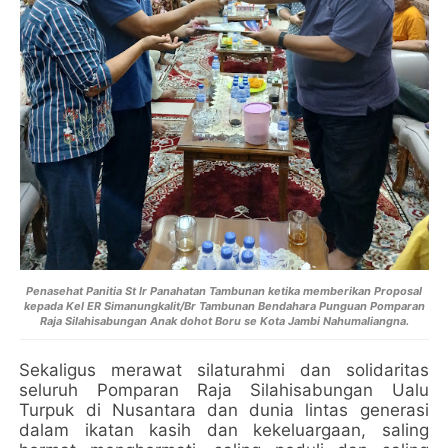
Penasehat Panitia St Ir Panahatan Tambunan ketika memberikan Proposal
kepada Kel ER Simanungkalit/Br Tambunan Bendahara Punguan Pomparan
Raja Silahisabungan Anak dohot Boru se Kota Jambi Nahumaliangna.
Sekaligus merawat silaturahmi dan solidaritas
seluruh Pomparan Raja Silahisabungan Ualu
Turpuk di Nusantara dan dunia lintas generasi
dalam ikatan kasih dan kekeluargaan, saling