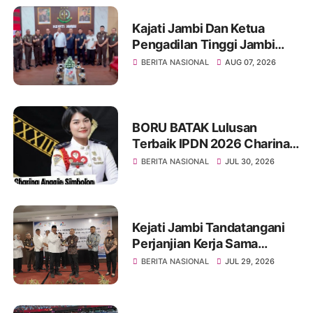
Kajati Jambi Dan Ketua
Pengadilan Tinggi Jambi
Berkomitmen Perkuat
BERITA NASIONAL
AUG 07, 2026
Sinergitas Penegakan
Hukum
BORU BATAK Lulusan
Terbaik IPDN 2026 Charina
Anggie Simbolon Asal
BERITA NASIONAL
JUL 30, 2026
Provinsi Kepulauan Riau
Kejati Jambi Tandatangani
Perjanjian Kerja Sama
Dengan PT Pertamina EP,
BERITA NASIONAL
JUL 29, 2026
Perkuat Kepastian Hukum
dan Penyelamatan Aset
Negara