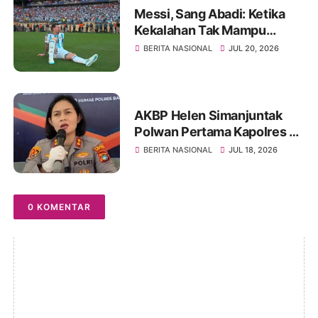
Messi, Sang Abadi: Ketika
Kekalahan Tak Mampu
Menghapus Keagungan
BERITA NASIONAL
JUL 20, 2026
Seorang Legenda Sepakbola
Dunia
AKBP Helen Simanjuntak
Polwan Pertama Kapolres Di
Polda Bangka Belitung
BERITA NASIONAL
JUL 18, 2026
0 KOMENTAR