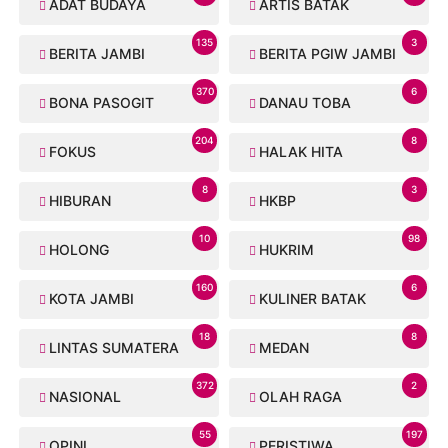
ADAT BUDAYA
ARTIS BATAK
135
3
BERITA JAMBI
BERITA PGIW JAMBI
370
6
BONA PASOGIT
DANAU TOBA
204
8
FOKUS
HALAK HITA
8
3
HIBURAN
HKBP
10
98
HOLONG
HUKRIM
160
6
KOTA JAMBI
KULINER BATAK
18
8
LINTAS SUMATERA
MEDAN
372
2
NASIONAL
OLAH RAGA
55
197
OPINI
PERISTIWA