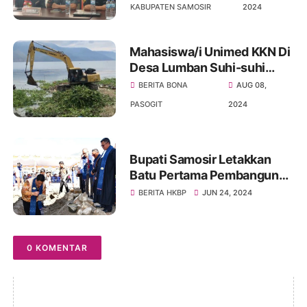
Kabupaten Samosir Pemilu
KABUPATEN SAMOSIR
2024
Serentak 2024
Mahasiswa/i Unimed KKN Di
Desa Lumban Suhi-suhi
Toruan Samosir Bersihkan
BERITA BONA
AUG 08,
Eceng Gondok Di Danau
PASOGIT
2024
Toba Disulap Jadi Kompos
Bupati Samosir Letakkan
Batu Pertama Pembangunan
Gedung Konsistori Dan
BERITA HKBP
JUN 24, 2024
Sekolah Minggu HKBP Onan
Baru
0 KOMENTAR