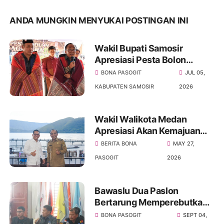
ANDA MUNGKIN MENYUKAI POSTINGAN INI
Wakil Bupati Samosir
Apresiasi Pesta Bolon
Sagala Raja Wujud
BONA PASOGIT
JUL 05,
Persatuan Dan Pelestarian
KABUPATEN SAMOSIR
2026
Budaya
Wakil Walikota Medan
Apresiasi Akan Kemajuan
Kabupaten Samosir,
BERITA BONA
MAY 27,
Khususnya Di Sektor
PASOGIT
2026
Pariwisata
Bawaslu Dua Paslon
Bertarung Memperebutkan
Bupati Dan Wakil Bupati
BONA PASOGIT
SEPT 04,