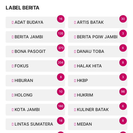
LABEL BERITA
16
30
ADAT BUDAYA
ARTIS BATAK
135
3
BERITA JAMBI
BERITA PGIW JAMBI
370
6
BONA PASOGIT
DANAU TOBA
204
8
FOKUS
HALAK HITA
8
3
HIBURAN
HKBP
10
98
HOLONG
HUKRIM
160
6
KOTA JAMBI
KULINER BATAK
18
8
LINTAS SUMATERA
MEDAN