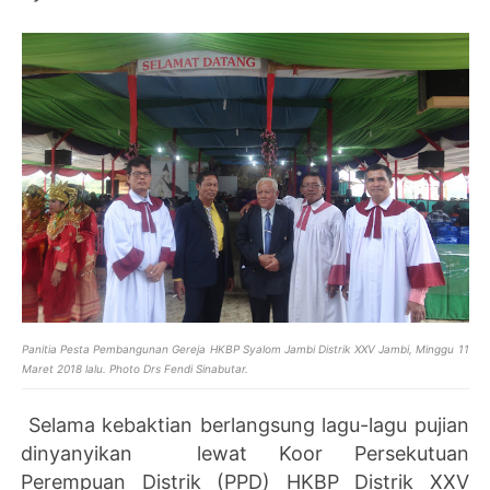
Panitia Pesta Pembangunan Gereja HKBP Syalom Jambi Distrik XXV Jambi, Minggu 11
Maret 2018 lalu. Photo Drs Fendi Sinabutar.
Selama kebaktian berlangsung lagu-lagu pujian
dinyanyikan lewat Koor Persekutuan
Perempuan Distrik (PPD) HKBP Distrik XXV