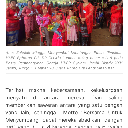
Anak Sekolah Minggu Menyambut Kedatangan Pucuk Pimpinan
HKBP Ephorus Pdt DR Darwin Lumbantobing beserta istri pada
Pesta Pembangunan Gereja HKBP Syalom Jambi Distrik XXV
Jambi, Minggu 11 Maret 2018 lalu. Photo Drs Fendi Sinabutar
Terlihat makna kebersamaan, kekeluargaan
menyatu di antara mereka. Dan saling
memberikan saweran antara yang satu dengan
yang lain, sehingga Motto “Bersama Untuk
Menyumbang” dapat mereka abadikan dengan
hati yang tulus dibarenge dengan raut wajah