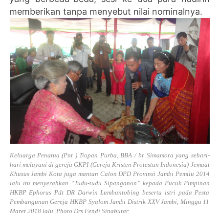
memberikan tanpa menyebut nilai nominalnya.
Keluarga Penatua (Pnt ) Tiopan Purba, BBA / br Simamora yang sehari-
hari melayani di gereja GKPI (Gereja Kristen Protestan Indonesia) Jemaat
Khusus Jambi Kota juga mantan Calon DPD Provinsi Jambi Pemilu 2014
lalu itu menyerahkan “Tudu-tudu Sipanganon” kepada Pucuk Pimpinan
HKBP Ephorus Pdt DR Darwin Lumbantobing beserta istri pada Pesta
Pembangunan Gereja HKBP Syalom Jambi Distrik XXV Jambi, Minggu 11
Maret 2018 lalu. Photo Drs Fendi Sinabutar