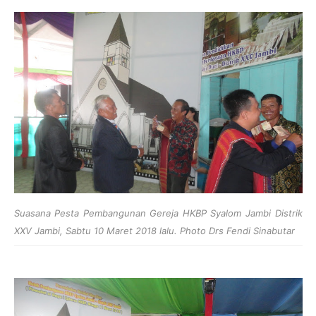
Suasana Pesta Pembangunan Gereja HKBP Syalom Jambi Distrik
XXV Jambi, Sabtu 10 Maret 2018 lalu. Photo Drs Fendi Sinabutar