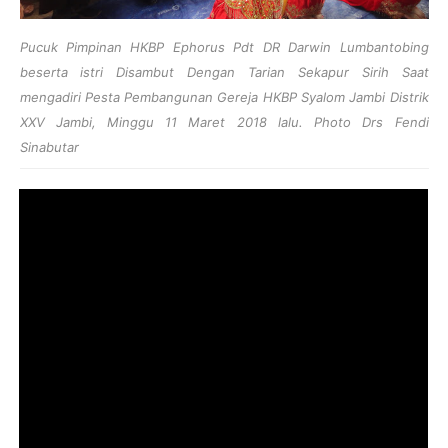
Pucuk Pimpinan HKBP Ephorus Pdt DR Darwin Lumbantobing
beserta istri Disambut Dengan Tarian Sekapur Sirih Saat
mengadiri Pesta Pembangunan Gereja HKBP Syalom Jambi Distrik
XXV Jambi, Minggu 11 Maret 2018 lalu. Photo Drs Fendi
Sinabutar