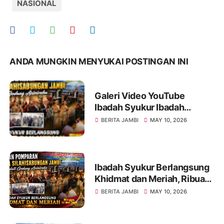
NASIONAL
ANDA MUNGKIN MENYUKAI POSTINGAN INI
Galeri Video YouTube
Ibadah Syukur Ibadah
Syukur Pomparan Raja
BERITA JAMBI
MAY 10, 2026
Silahisabungan Jambi Tahun
2026
Ibadah Syukur Berlangsung
Khidmat dan Meriah, Ribuan
Pomparan Raja
BERITA JAMBI
MAY 10, 2026
Silahisabungan Jambi Padati
Gedung Asiniroha