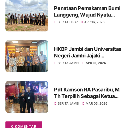
Penataan Pemakaman Bumi
Langgeng, Wujud Nyata
Pelayanan dan
BERITA HKBP
APR 16, 2026
Penghormatan Terakhir
HKBP Jambi dan Universitas
Negeri Jambi Jajaki
Kolaborasi Strategis
BERITA JAMBI
APR 15, 2026
Pengembangan SDM dan
Pembinaan Mahasiswa
Pdt Kamson RA Pasaribu, M.
Th Terpilih Sebagai Ketua
Umum PGIW Jambi Periode
BERITA JAMBI
MAR 03, 2026
Tahun 2026-2031
0 KOMENTAR