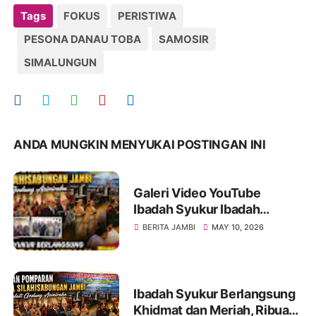
Tags
FOKUS
PERISTIWA
PESONA DANAU TOBA
SAMOSIR
SIMALUNGUN
ANDA MUNGKIN MENYUKAI POSTINGAN INI
Galeri Video YouTube
Ibadah Syukur Ibadah
Syukur Pomparan Raja
BERITA JAMBI
MAY 10, 2026
Silahisabungan Jambi Tahun
2026
Ibadah Syukur Berlangsung
Khidmat dan Meriah, Ribuan