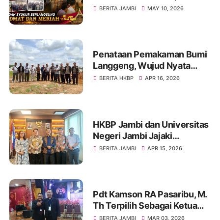
Pomparan Raja
BERITA JAMBI
MAY 10, 2026
Silahisabungan Jambi Padati
Gedung Asiniroha
Penataan Pemakaman Bumi
Langgeng, Wujud Nyata
Pelayanan dan
BERITA HKBP
APR 16, 2026
Penghormatan Terakhir
HKBP Jambi dan Universitas
Negeri Jambi Jajaki
Kolaborasi Strategis
BERITA JAMBI
APR 15, 2026
Pengembangan SDM dan
Pembinaan Mahasiswa
Pdt Kamson RA Pasaribu, M.
Th Terpilih Sebagai Ketua
Umum PGIW Jambi Periode
BERITA JAMBI
MAR 03, 2026