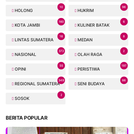
10
98
HOLONG
HUKRIM
160
6
KOTA JAMBI
KULINER BATAK
18
8
LINTAS SUMATERA
MEDAN
372
2
NASIONAL
OLAH RAGA
55
197
OPINI
PERISTIWA
349
66
REGIONAL SUMATERA
SENI BUDAYA
2
SOSOK
BERITA POPULAR