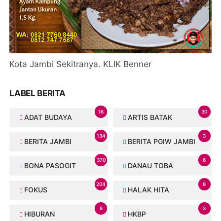
Kota Jambi Sekitranya. KLIK Benner
LABEL BERITA
16
30
ADAT BUDAYA
ARTIS BATAK
134
3
BERITA JAMBI
BERITA PGIW JAMBI
370
6
BONA PASOGIT
DANAU TOBA
204
8
FOKUS
HALAK HITA
8
3
HIBURAN
HKBP