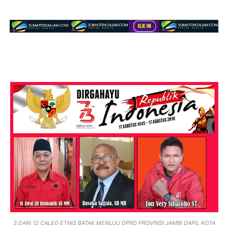
3 DARI 12 CALEG ETNIS BATAK MENUJU DPRD PROVINSI JAMBI DAPIL KOTA