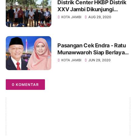
Distrik Center HKBP Distrik
XXV Jambi Dikunjungi
Anggota DPRD Kabupaten
KOTA JAMBI
AUG 29, 2020
Muaro Jambi
Pasangan Cek Endra - Ratu
Munawwaroh Siap Berlayar
Dalam Pemilihan Gubernur
KOTA JAMBI
JUN 29, 2020
Provinsi Jambi
0 KOMENTAR