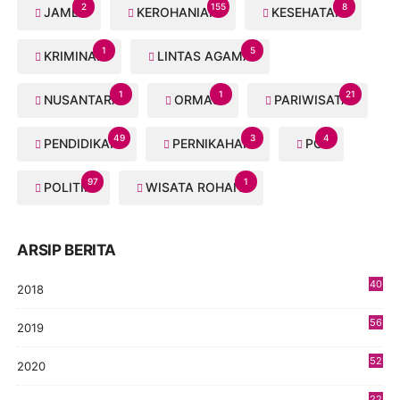
2
155
8
JAMBI
KEROHANIAN
KESEHATAN
1
5
KRIMINAL
LINTAS AGAMA
1
1
21
NUSANTARA
ORMAS
PARIWISATA
49
3
4
PENDIDIKAN
PERNIKAHAN
PGI
97
1
POLITIK
WISATA ROHANI
ARSIP BERITA
40
2018
8
56
2019
5
52
2020
5
22