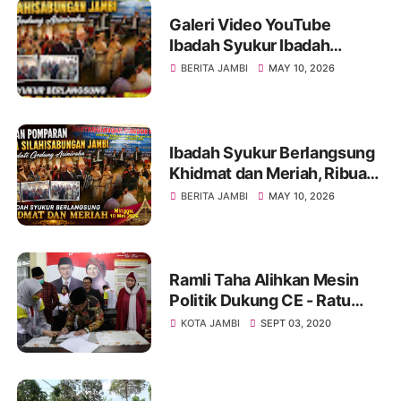
Galeri Video YouTube
Ibadah Syukur Ibadah
Syukur Pomparan Raja
BERITA JAMBI
MAY 10, 2026
Silahisabungan Jambi Tahun
2026
Ibadah Syukur Berlangsung
Khidmat dan Meriah, Ribuan
Pomparan Raja
BERITA JAMBI
MAY 10, 2026
Silahisabungan Jambi Padati
Gedung Asiniroha
Ramli Taha Alihkan Mesin
Politik Dukung CE - Ratu
Munawaroh Pilgub Jambi 9
KOTA JAMBI
SEPT 03, 2020
Desember 2020