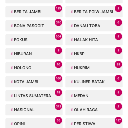
135
3
BERITA JAMBI
BERITA PGIW JAMBI
370
6
BONA PASOGIT
DANAU TOBA
204
8
FOKUS
HALAK HITA
8
3
HIBURAN
HKBP
10
98
HOLONG
HUKRIM
160
6
KOTA JAMBI
KULINER BATAK
18
8
LINTAS SUMATERA
MEDAN
372
2
NASIONAL
OLAH RAGA
55
197
OPINI
PERISTIWA