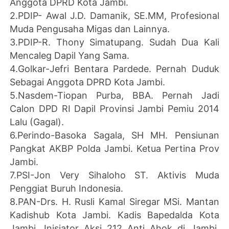
Anggota DPRD Kota Jambi.
2.PDIP- Awal J.D. Damanik, SE.MM, Profesional
Muda Pengusaha Migas dan Lainnya.
3.PDIP-R. Thony Simatupang. Sudah Dua Kali
Mencaleg Dapil Yang Sama.
4.Golkar-Jefri Bentara Pardede. Pernah Duduk
Sebagai Anggota DPRD Kota Jambi.
5.Nasdem-Tiopan Purba, BBA. Pernah Jadi
Calon DPD RI Dapil Provinsi Jambi Pemiu 2014
Lalu (Gagal).
6.Perindo-Basoka Sagala, SH MH. Pensiunan
Pangkat AKBP Polda Jambi. Ketua Pertina Prov
Jambi.
7.PSI-Jon Very Sihaloho ST. Aktivis Muda
Penggiat Buruh Indonesia.
8.PAN-Drs. H. Rusli Kamal Siregar MSi. Mantan
Kadishub Kota Jambi. Kadis Bapedalda Kota
Jambi. Inisiator Aksi 212 Anti Ahok di Jambi.