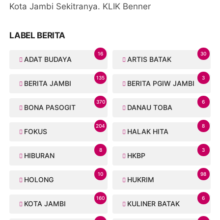
Kota Jambi Sekitranya. KLIK Benner
LABEL BERITA
16
30
ADAT BUDAYA
ARTIS BATAK
135
3
BERITA JAMBI
BERITA PGIW JAMBI
370
6
BONA PASOGIT
DANAU TOBA
204
8
FOKUS
HALAK HITA
8
3
HIBURAN
HKBP
10
98
HOLONG
HUKRIM
160
6
KOTA JAMBI
KULINER BATAK