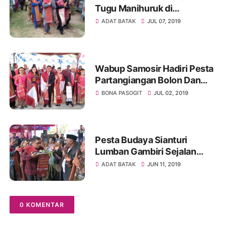
Tugu Manihuruk di
Harapohan Samosir
ADAT BATAK
JUL 07, 2019
Wabup Samosir Hadiri Pesta
Partangiangan Bolon Dan
Renovasi Tugu Pomparan
BONA PASOGIT
JUL 02, 2019
Raja Sitindaon
Pesta Budaya Sianturi
Lumban Gambiri Sejalan
dengan Program Presiden
ADAT BATAK
JUN 11, 2019
Jokowi
0 KOMENTAR