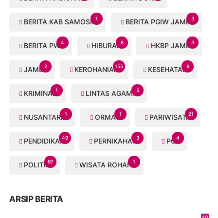
1
3
BERITA KAB SAMOSIR
BERITA PGIW JAMBI
4
8
3
BERITA PWI
HIBURAN
HKBP JAMBI
2
155
8
JAMBI
KEROHANIAN
KESEHATAN
1
5
KRIMINAL
LINTAS AGAMA
1
1
21
NUSANTARA
ORMAS
PARIWISATA
49
3
4
PENDIDIKAN
PERNIKAHAN
PGI
97
1
POLITIK
WISATA ROHANI
ARSIP BERITA
40