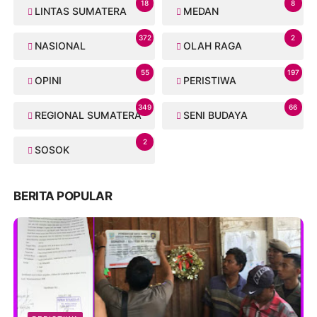
18
8
LINTAS SUMATERA
MEDAN
372
2
NASIONAL
OLAH RAGA
55
197
OPINI
PERISTIWA
349
66
REGIONAL SUMATERA
SENI BUDAYA
2
SOSOK
BERITA POPULAR