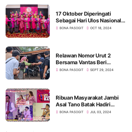
17 Oktober Diperingati
Sebagai Hari Ulos Nasional,
Berbagai Kegiatan Digelar
BONA PASOGIT
OCT 18, 2024
Relawan Nomor Urut 2
Bersama Vantas Beri
Bantuan Pangan Kepada
BONA PASOGIT
SEPT 29, 2024
Korban Banjir Di Desa
Martoba Dan Desa Unjur
Ribuan Masyarakat Jambi
Asal Tano Batak Hadiri
"Konser Bangso Batak
BONA PASOGIT
JUL 03, 2024
Jambi" Bertajuk Bangga Jadi
Orang Batak