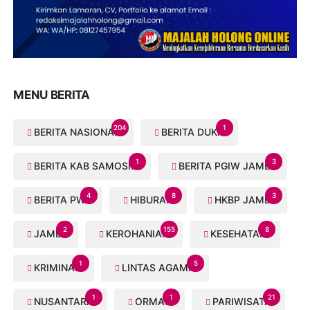
MENU BERITA
204
1
BERITA NASIONAL
BERITA DUKA
1
3
BERITA KAB SAMOSIR
BERITA PGIW JAMBI
4
8
3
BERITA PWI
HIBURAN
HKBP JAMBI
2
155
8
JAMBI
KEROHANIAN
KESEHATAN
1
5
KRIMINAL
LINTAS AGAMA
1
1
21
NUSANTARA
ORMAS
PARIWISATA