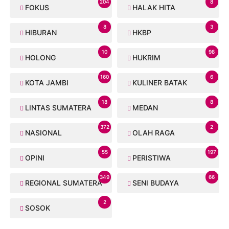
204
8
FOKUS
HALAK HITA
8
3
HIBURAN
HKBP
10
98
HOLONG
HUKRIM
160
6
KOTA JAMBI
KULINER BATAK
18
8
LINTAS SUMATERA
MEDAN
372
2
NASIONAL
OLAH RAGA
55
197
OPINI
PERISTIWA
349
66
REGIONAL SUMATERA
SENI BUDAYA
2
SOSOK