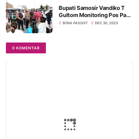
Bupati Samosir Vandiko T
Gultom Monitoring Pos Pam
Ops Lilin Toba 2023
BONA PASOGIT
DEC 30, 2023
Memastikan Persiapan
Personil
0 KOMENTAR