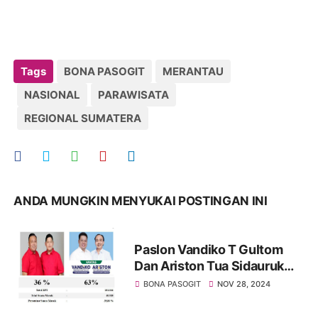
Tags
BONA PASOGIT
MERANTAU
NASIONAL
PARAWISATA
REGIONAL SUMATERA
ANDA MUNGKIN MENYUKAI POSTINGAN INI
Paslon Vandiko T Gultom
Dan Ariston Tua Sidauruk
Menang Telak Pilkada
BONA PASOGIT
NOV 28, 2024
Kabupaten Samosir Provinsi
Sumatera Utara