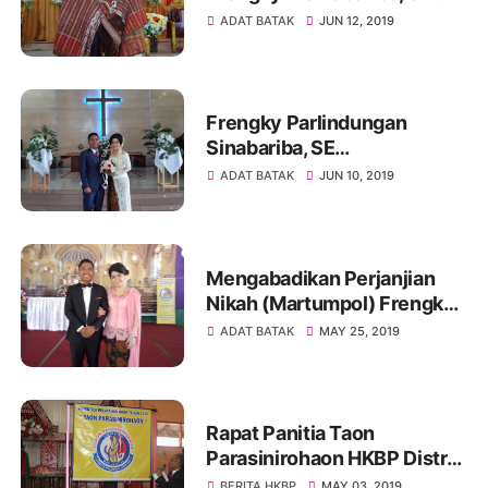
Dan Tiurma R br. Simarmata,
ADAT BATAK
JUN 12, 2019
S.TP Dan Keluarga Besar
Frengky Parlindungan
Sinabariba, SE
Mempersunting Tiurma
ADAT BATAK
JUN 10, 2019
Rotua br. Simarmata, S.TP.
Mengabadikan Perjanjian
Nikah (Martumpol) Frengky
P. Sinabariba, SE dengan
ADAT BATAK
MAY 25, 2019
Tiur R. br. Simarmata, S.TP
Rapat Panitia Taon
Parasinirohaon HKBP Distrik
XXV Jambi
BERITA HKBP
MAY 03, 2019