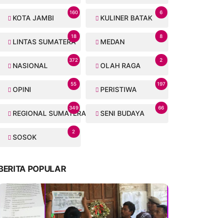
160
6
KOTA JAMBI
KULINER BATAK
18
8
LINTAS SUMATERA
MEDAN
372
2
NASIONAL
OLAH RAGA
55
197
OPINI
PERISTIWA
349
66
REGIONAL SUMATERA
SENI BUDAYA
2
SOSOK
BERITA POPULAR