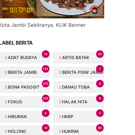
Kota Jambi Sekitranya. KLIK Benner
LABEL BERITA
16
30
ADAT BUDAYA
ARTIS BATAK
134
3
BERITA JAMBI
BERITA PGIW JAMBI
370
6
BONA PASOGIT
DANAU TOBA
204
8
FOKUS
HALAK HITA
8
3
HIBURAN
HKBP
10
98
HOLONG
HUKRIM