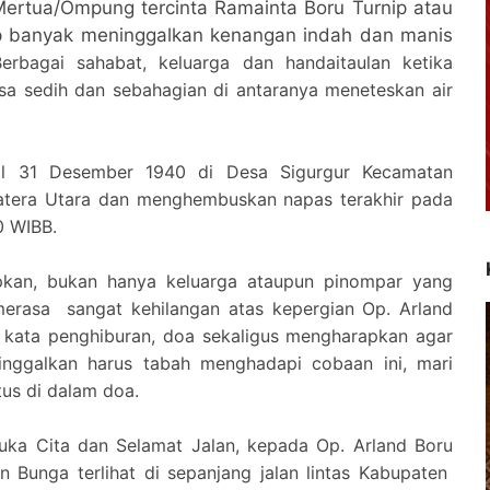
ertua/Ompung tercinta Ramainta Boru Turnip atau
ip banyak meninggalkan kenangan indah dan manis
Berbagai sahabat, keluarga dan handaitaulan ketika
a sedih dan sebahagian di antaranya meneteskan air
gal 31 Desember 1940 di Desa Sigurgur Kecamatan
atera Utara dan menghembuskan napas terakhir pada
0 WIBB.
capkan, bukan hanya keluarga ataupun pinompar yang
 merasa
sangat kehilangan atas kepergian Op. Arland
 kata penghiburan, doa sekaligus mengharapkan agar
inggalkan harus tabah menghadapi cobaan ini, mari
us di dalam doa.
uka Cita dan Selamat Jalan, kepada Op. Arland Boru
 Bunga terlihat di sepanjang jalan lintas Kabupaten