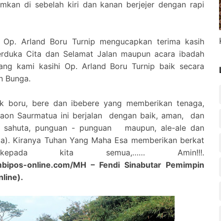
kan di sebelah kiri dan kanan berjejer dengan rapi
 Op. Arland Boru Turnip mengucapkan terima kasih
erduka Cita dan Selamat Jalan maupun acara ibadah
ang kami kasihi Op. Arland Boru Turnip baik secara
n Bunga.
k boru, bere dan ibebere yang memberikan tenaga,
aon Saurmatua ini berjalan
dengan baik, aman,
dan
n sahuta, punguan - punguan
maupun, ale-ale dan
ta). Kiranya Tuhan Yang Maha Esa memberikan berkat
kepada kita semua,…… Amin!!!.
bipos-online.com/MH – Fendi Sinabutar Pemimpin
line).