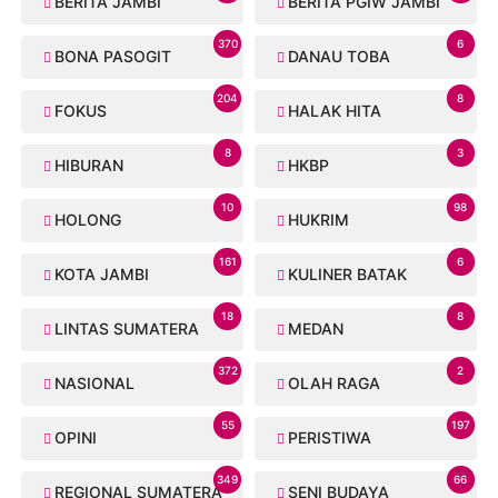
BERITA JAMBI
BERITA PGIW JAMBI
370
6
BONA PASOGIT
DANAU TOBA
204
8
FOKUS
HALAK HITA
8
3
HIBURAN
HKBP
10
98
HOLONG
HUKRIM
161
6
KOTA JAMBI
KULINER BATAK
18
8
LINTAS SUMATERA
MEDAN
372
2
NASIONAL
OLAH RAGA
55
197
OPINI
PERISTIWA
349
66
REGIONAL SUMATERA
SENI BUDAYA