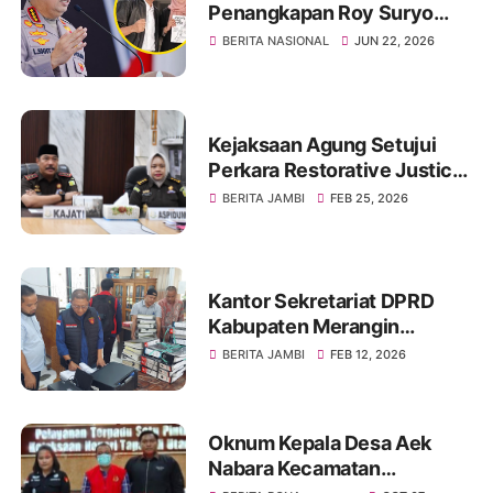
Penangkapan Roy Suryo
Dan dr Tifa Dilakukan Sesuai
BERITA NASIONAL
JUN 22, 2026
Prisedur Setelah P21
Kejaksaan Agung Setujui
Perkara Restorative Justice
Dari Kejati Jambi
BERITA JAMBI
FEB 25, 2026
Kantor Sekretariat DPRD
Kabupaten Merangin
Digeledah Kejati Jambi Dan
BERITA JAMBI
FEB 12, 2026
Sita Dokumen
Oknum Kepala Desa Aek
Nabara Kecamatan