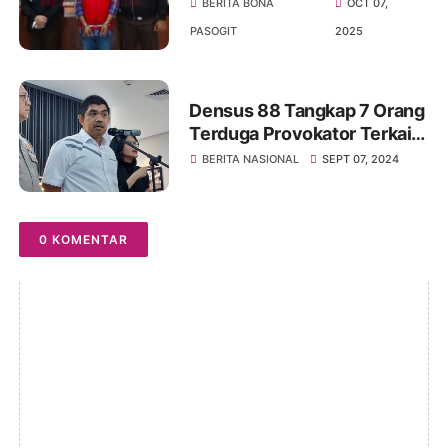
Simangumban Tapanuli
BERITA BONA
OCT 07,
Utara Ditahan Korupsi Dana
PASOGIT
2025
Desa
Densus 88 Tangkap 7 Orang
Terduga Provokator Terkait
Kedatangan Paus
BERITA NASIONAL
SEPT 07, 2024
Fransiskus Ke Indonesia
0 KOMENTAR