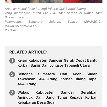
Arisman Manai (baju kuning) Vikaris GKII Sungai Baung
yang merupakan rekan MZ (24) saat berada di rumah sakit
Bhayangkara
Palembang, Sumatera Selatan, Selasa (26/3/2019).
(KOMPAS.com/AJI YK
PUTRA)
RELATED ARTICLE
Kejari Kabupaten Samosir Gerak Cepat Bantu
Korban Banjir Dan Longsor Tapanuli Utara
Bencana Sumatera Dan Aceh Sudah
Tewaskan 604 Orang, Korban Hilang Capai
464 Orang
Wabup Kabupaten Samosir Serahkan
Aminduk Dan Uang Tunai Kepada Korban
Kebakaran Desa Sidaji