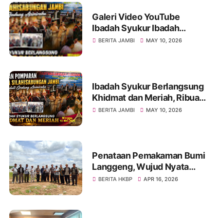
Galeri Video YouTube
Ibadah Syukur Ibadah
Syukur Pomparan Raja
BERITA JAMBI
MAY 10, 2026
Silahisabungan Jambi Tahun
2026
Ibadah Syukur Berlangsung
Khidmat dan Meriah, Ribuan
Pomparan Raja
BERITA JAMBI
MAY 10, 2026
Silahisabungan Jambi Padati
Gedung Asiniroha
Penataan Pemakaman Bumi
Langgeng, Wujud Nyata
Pelayanan dan
BERITA HKBP
APR 16, 2026
Penghormatan Terakhir