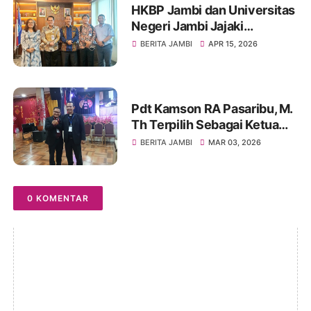
HKBP Jambi dan Universitas
Negeri Jambi Jajaki
Kolaborasi Strategis
BERITA JAMBI
APR 15, 2026
Pengembangan SDM dan
Pembinaan Mahasiswa
Pdt Kamson RA Pasaribu, M.
Th Terpilih Sebagai Ketua
Umum PGIW Jambi Periode
BERITA JAMBI
MAR 03, 2026
Tahun 2026-2031
0 KOMENTAR