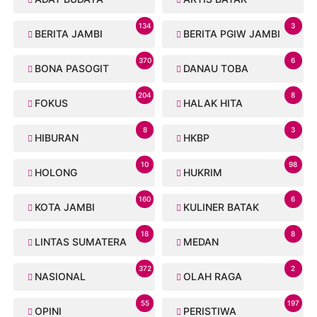
134
3
BERITA JAMBI
BERITA PGIW JAMBI
370
6
BONA PASOGIT
DANAU TOBA
204
8
FOKUS
HALAK HITA
8
3
HIBURAN
HKBP
10
98
HOLONG
HUKRIM
160
6
KOTA JAMBI
KULINER BATAK
18
8
LINTAS SUMATERA
MEDAN
372
2
NASIONAL
OLAH RAGA
55
197
OPINI
PERISTIWA