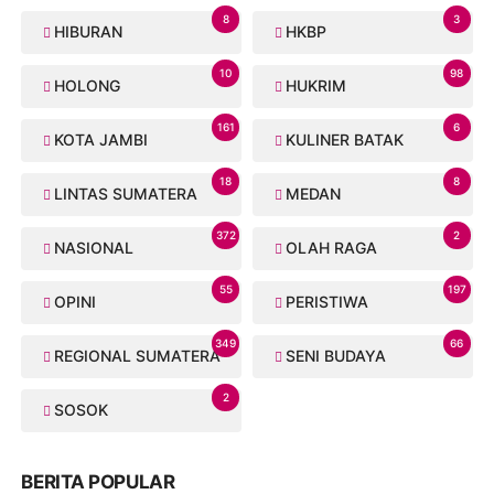
8
3
HIBURAN
HKBP
10
98
HOLONG
HUKRIM
161
6
KOTA JAMBI
KULINER BATAK
18
8
LINTAS SUMATERA
MEDAN
372
2
NASIONAL
OLAH RAGA
55
197
OPINI
PERISTIWA
349
66
REGIONAL SUMATERA
SENI BUDAYA
2
SOSOK
BERITA POPULAR