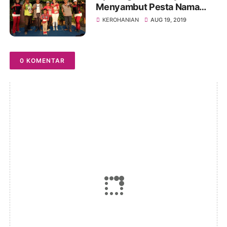
Menyambut Pesta Nama
Pelindung Gereja St Rafael
KEROHANIAN
AUG 19, 2019
0 KOMENTAR