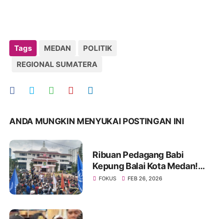
Tags
MEDAN
POLITIK
REGIONAL SUMATERA
ANDA MUNGKIN MENYUKAI POSTINGAN INI
Ribuan Pedagang Babi
Kepung Balai Kota Medan!
SE Wali Kota Dinilai
FOKUS
FEB 26, 2026
Diskriminatif, Akhirnya
Direvisi