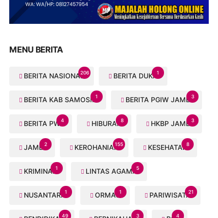
MENU BERITA
206
1
BERITA NASIONAL
BERITA DUKA
1
3
BERITA KAB SAMOSIR
BERITA PGIW JAMBI
4
8
3
BERITA PWI
HIBURAN
HKBP JAMBI
2
155
8
JAMBI
KEROHANIAN
KESEHATAN
1
5
KRIMINAL
LINTAS AGAMA
1
1
21
NUSANTARA
ORMAS
PARIWISATA
49
3
4