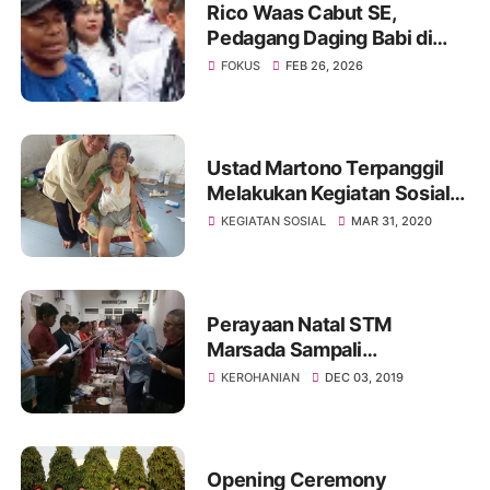
Rico Waas Cabut SE,
Pedagang Daging Babi di
Medan Kembali Berjualan
FOKUS
FEB 26, 2026
Ustad Martono Terpanggil
Melakukan Kegiatan Sosial
Ditengah Merebaknya Virus
KEGIATAN SOSIAL
MAR 31, 2020
Corona- 19
Perayaan Natal STM
Marsada Sampali
Dilaksanakan 7 Desember
KEROHANIAN
DEC 03, 2019
2019
Opening Ceremony