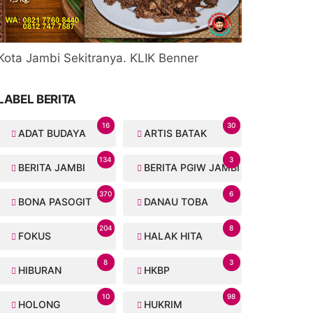
Kota Jambi Sekitranya. KLIK Benner
LABEL BERITA
16
30
ADAT BUDAYA
ARTIS BATAK
134
3
BERITA JAMBI
BERITA PGIW JAMBI
370
6
BONA PASOGIT
DANAU TOBA
204
8
FOKUS
HALAK HITA
8
3
HIBURAN
HKBP
10
98
HOLONG
HUKRIM