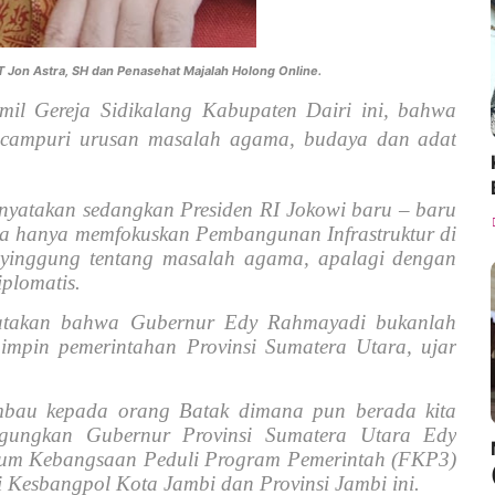
AT Jon Astra, SH dan Penasehat Majalah Holong Online.
umil Gereja Sidikalang Kabupaten Dairi ini, bahwa
encampuri urusan masalah agama, budaya dan adat
enyatakan sedangkan Presiden RI Jokowi baru – baru
a hanya memfokuskan Pembangunan Infrastruktur di
nyinggung tentang masalah agama, apalagi dengan
iplomatis.
atakan bahwa Gubernur Edy Rahmayadi bukanlah
impin pemerintahan Provinsi Sumatera Utara, ujar
bau kepada orang Batak dimana pun berada kita
gungkan Gubernur Provinsi Sumatera Utara Edy
m Kebangsaan Peduli Program Pemerintah (FKP3)
i Kesbangpol Kota Jambi dan Provinsi Jambi ini.