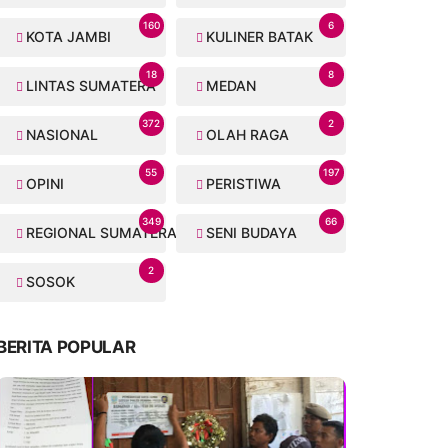
160
6
KOTA JAMBI
KULINER BATAK
18
8
LINTAS SUMATERA
MEDAN
372
2
NASIONAL
OLAH RAGA
55
197
OPINI
PERISTIWA
349
66
REGIONAL SUMATERA
SENI BUDAYA
2
SOSOK
BERITA POPULAR