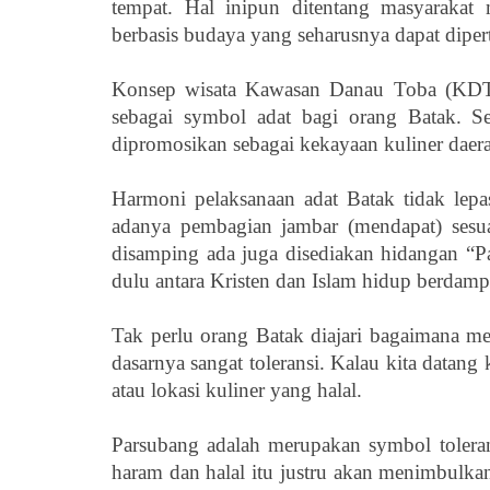
tempat. Hal inipun ditentang masyarakat
berbasis budaya yang seharusnya dapat dipe
Konsep wisata Kawasan Danau Toba (KDT) 
sebagai symbol adat bagi orang Batak. Se
dipromosikan sebagai kekayaan kuliner daera
Harmoni pelaksanaan adat Batak tidak lepas
adanya pembagian jambar (mendapat) sesua
disamping ada juga disediakan hidangan “Pa
dulu antara Kristen dan Islam hidup berdam
Tak perlu orang Batak diajari bagaimana m
dasarnya sangat toleransi. Kalau kita datan
atau lokasi kuliner yang halal.
Parsubang adalah merupakan symbol tolerans
haram dan halal itu justru akan menimbul