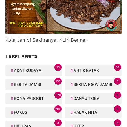
Kota Jambi Sekitranya. KLIK Benner
LABEL BERITA
16
30
ADAT BUDAYA
ARTIS BATAK
135
3
BERITA JAMBI
BERITA PGIW JAMBI
370
6
BONA PASOGIT
DANAU TOBA
204
8
FOKUS
HALAK HITA
8
3
HIBURAN
HKBP