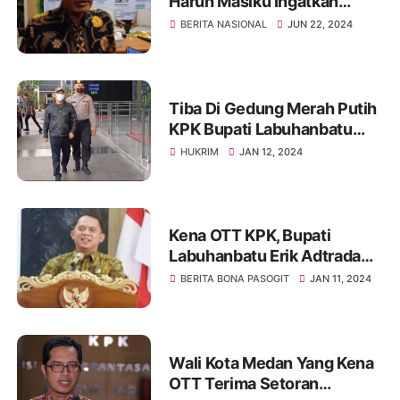
Harun Masiku Ingatkan
Penyidik Jangan Ikuti
BERITA NASIONAL
JUN 22, 2024
Arahan Eksternal Kalau
Ketahuan Saya Pecat
Tiba Di Gedung Merah Putih
KPK Bupati Labuhanbatu
Erik Adtrada Ritonga
HUKRIM
JAN 12, 2024
Langsung Diperiksa
Kena OTT KPK, Bupati
Labuhanbatu Erik Adtrada
Ritonga Punya Harta Rp 15,5
BERITA BONA PASOGIT
JAN 11, 2024
M
Wali Kota Medan Yang Kena
OTT Terima Setoran