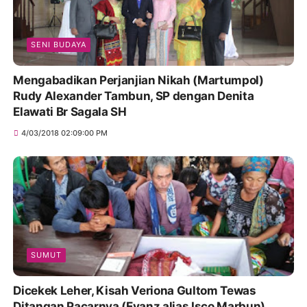
SENI BUDAYA
Mengabadikan Perjanjian Nikah (Martumpol)
Rudy Alexander Tambun, SP dengan Denita
Elawati Br Sagala SH
4/03/2018 02:09:00 PM
SUMUT
Dicekek Leher, Kisah Veriona Gultom Tewas
Ditangan Pacarnya (Evanz alias Isco Marbun)