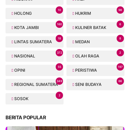
10
98
HOLONG
HUKRIM
160
6
KOTA JAMBI
KULINER BATAK
18
8
LINTAS SUMATERA
MEDAN
372
2
NASIONAL
OLAH RAGA
55
197
OPINI
PERISTIWA
349
66
REGIONAL SUMATERA
SENI BUDAYA
2
SOSOK
BERITA POPULAR