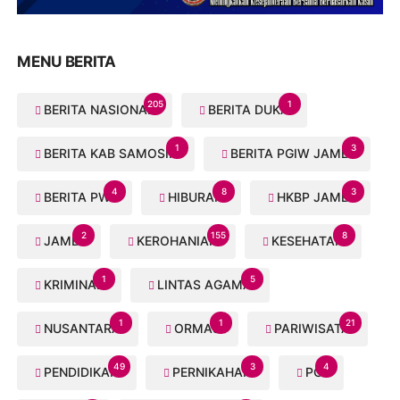
MENU BERITA
205
1
BERITA NASIONAL
BERITA DUKA
1
3
BERITA KAB SAMOSIR
BERITA PGIW JAMBI
4
8
3
BERITA PWI
HIBURAN
HKBP JAMBI
2
155
8
JAMBI
KEROHANIAN
KESEHATAN
1
5
KRIMINAL
LINTAS AGAMA
1
1
21
NUSANTARA
ORMAS
PARIWISATA
49
3
4
PENDIDIKAN
PERNIKAHAN
PGI