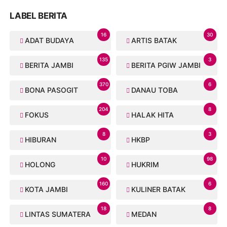
LABEL BERITA
16
30
ADAT BUDAYA
ARTIS BATAK
135
3
BERITA JAMBI
BERITA PGIW JAMBI
370
6
BONA PASOGIT
DANAU TOBA
204
8
FOKUS
HALAK HITA
8
3
HIBURAN
HKBP
10
98
HOLONG
HUKRIM
160
6
KOTA JAMBI
KULINER BATAK
18
8
LINTAS SUMATERA
MEDAN