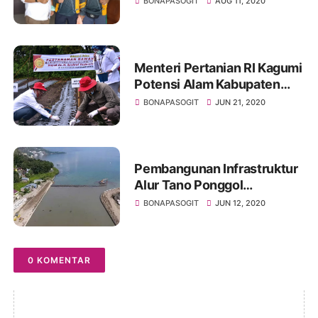
BONAPASOGIT
AUG 11, 2020
Kesehatan Ketat
Menteri Pertanian RI Kagumi
Potensi Alam Kabupaten
Humbang Hasundutan, Yakin
BONAPASOGIT
JUN 21, 2020
Petani Sejahtera
Pembangunan Infrastruktur
Alur Tano Ponggol
Pariwisata Di Danau Toba
BONAPASOGIT
JUN 12, 2020
Dilanjutkan KemenPUPR
0 KOMENTAR