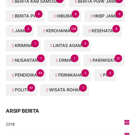
BERITA KAB SAMOSIR
BERITA PGIW JAMBI
4
8
3
BERITA PWI
HIBURAN
HKBP JAMBI
2
155
8
JAMBI
KEROHANIAN
KESEHATAN
1
5
KRIMINAL
LINTAS AGAMA
1
1
21
NUSANTARA
ORMAS
PARIWISATA
49
3
4
PENDIDIKAN
PERNIKAHAN
PGI
97
1
POLITIK
WISATA ROHANI
ARSIP BERITA
40
2018
8