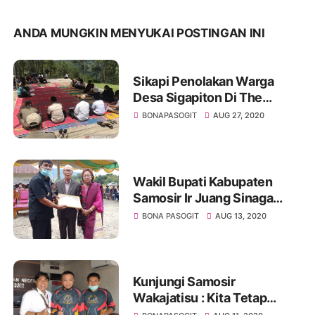
ANDA MUNGKIN MENYUKAI POSTINGAN INI
Sikapi Penolakan Warga
Desa Sigapiton Di The
Kaldera Toba, BPODT :
BONAPASOGIT
AUG 27, 2020
Pembersihan 27 Rumah
Akan Tetap Dilakukan
Wakil Bupati Kabupaten
Samosir Ir Juang Sinaga
Resmikan Kantor Desa
BONA PASOGIT
AUG 13, 2020
Pardomuan
Kunjungi Samosir
Wakajatisu : Kita Tetap
Berkantor Dengan Protokol