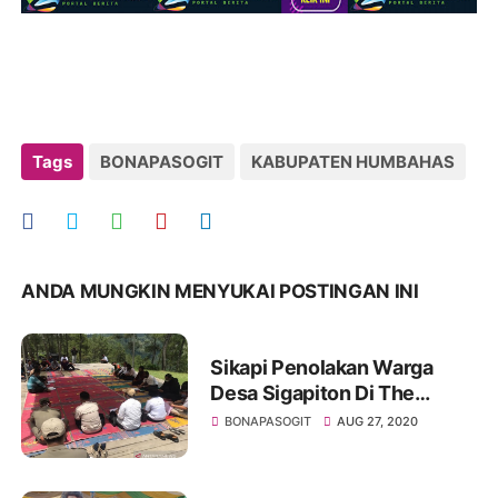
Tags
BONAPASOGIT
KABUPATEN HUMBAHAS
ANDA MUNGKIN MENYUKAI POSTINGAN INI
Sikapi Penolakan Warga
Desa Sigapiton Di The
Kaldera Toba, BPODT :
BONAPASOGIT
AUG 27, 2020
Pembersihan 27 Rumah
Akan Tetap Dilakukan