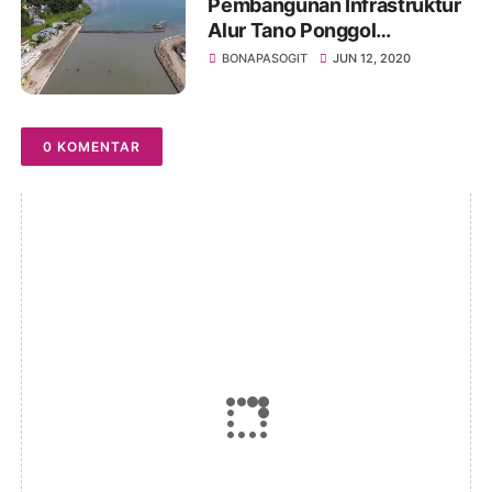
Pembangunan Infrastruktur
Alur Tano Ponggol
Pariwisata Di Danau Toba
BONAPASOGIT
JUN 12, 2020
Dilanjutkan KemenPUPR
0 KOMENTAR