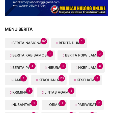
MENU BERITA
205
1
BERITA NASIONAL
BERITA DUKA
1
3
BERITA KAB SAMOSIR
BERITA PGIW JAMBI
4
8
3
BERITA PWI
HIBURAN
HKBP JAMBI
2
155
8
JAMBI
KEROHANIAN
KESEHATAN
1
5
KRIMINAL
LINTAS AGAMA
1
1
21
NUSANTARA
ORMAS
PARIWISATA