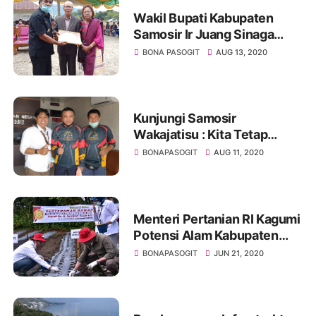
Wakil Bupati Kabupaten
Samosir Ir Juang Sinaga
Resmikan Kantor Desa
BONA PASOGIT
AUG 13, 2020
Pardomuan
Kunjungi Samosir
Wakajatisu : Kita Tetap
Berkantor Dengan Protokol
BONAPASOGIT
AUG 11, 2020
Kesehatan Ketat
Menteri Pertanian RI Kagumi
Potensi Alam Kabupaten
Humbang Hasundutan, Yakin
BONAPASOGIT
JUN 21, 2020
Petani Sejahtera