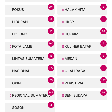
204
8
FOKUS
HALAK HITA
8
3
HIBURAN
HKBP
10
98
HOLONG
HUKRIM
160
6
KOTA JAMBI
KULINER BATAK
18
8
LINTAS SUMATERA
MEDAN
372
2
NASIONAL
OLAH RAGA
55
197
OPINI
PERISTIWA
349
66
REGIONAL SUMATERA
SENI BUDAYA
2
SOSOK