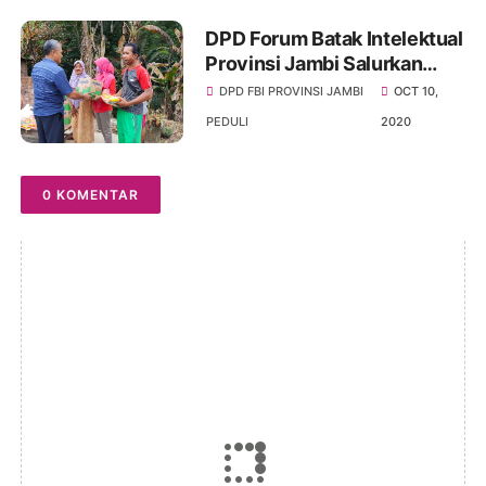
DPD Forum Batak Intelektual
Provinsi Jambi Salurkan
Bantuan Kepada Korban
DPD FBI PROVINSI JAMBI
OCT 10,
Kebakaran
PEDULI
2020
0 KOMENTAR