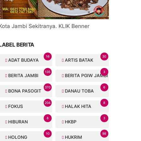
Kota Jambi Sekitranya. KLIK Benner
LABEL BERITA
16
30
ADAT BUDAYA
ARTIS BATAK
135
3
BERITA JAMBI
BERITA PGIW JAMBI
370
6
BONA PASOGIT
DANAU TOBA
204
8
FOKUS
HALAK HITA
8
3
HIBURAN
HKBP
10
98
HOLONG
HUKRIM