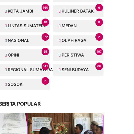
160
6
KOTA JAMBI
KULINER BATAK
18
8
LINTAS SUMATERA
MEDAN
372
2
NASIONAL
OLAH RAGA
55
197
OPINI
PERISTIWA
349
66
REGIONAL SUMATERA
SENI BUDAYA
2
SOSOK
BERITA POPULAR