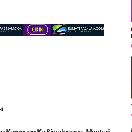
NI
ng Kampung Ke Simalungun, Menteri