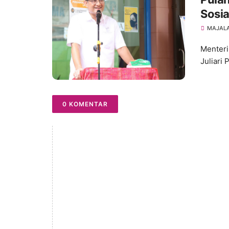
Sosia
Senil
MAJALA
Menteri
Juliari 
0 KOMENTAR