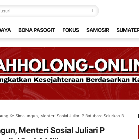
DAYA
BONA PASOGIT
FOKUS
SAMOSIR
SUMATE
e Simalungun, Menteri Sosial Juliari P Batubara Salurkan Bansos Senilai Rp 1,3 Miliar
n, Menteri Sosial Juliari P