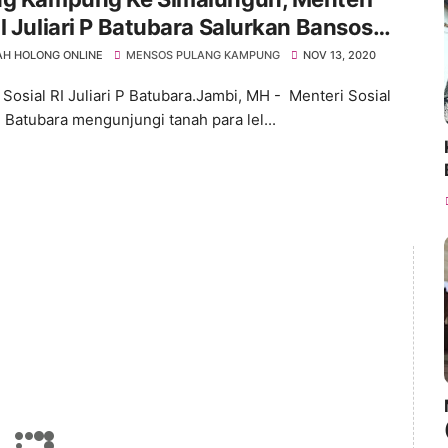
l Juliari P Batubara Salurkan Bansos
ai Rp 1,3 Miliar
H HOLONG ONLINE
MENSOS PULANG KAMPUNG
NOV 13, 2020
 Sosial RI Juliari P Batubara.Jambi, MH - Menteri Sosial
P Batubara mengunjungi tanah para lel...