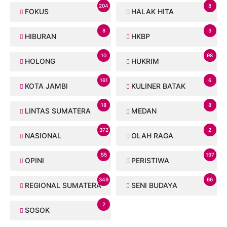
204
8
FOKUS
HALAK HITA
8
3
HIBURAN
HKBP
10
98
HOLONG
HUKRIM
161
6
KOTA JAMBI
KULINER BATAK
18
8
LINTAS SUMATERA
MEDAN
372
2
NASIONAL
OLAH RAGA
55
197
OPINI
PERISTIWA
349
66
REGIONAL SUMATERA
SENI BUDAYA
2
SOSOK