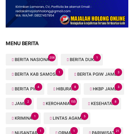
MENU BERITA
206
1
BERITA NASIONAL
BERITA DUKA
1
3
BERITA KAB SAMOSIR
BERITA PGIW JAMBI
4
8
3
BERITA PWI
HIBURAN
HKBP JAMBI
2
155
8
JAMBI
KEROHANIAN
KESEHATAN
1
5
KRIMINAL
LINTAS AGAMA
1
1
21
NUSANTARA
ORMAS
PARIWISATA