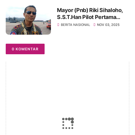
Mayor (Pnb) Riki Sihaloho,
S.S.T.Han Pilot Pertama
Terbangkan Pesawat Jenis
BERITA NASIONAL
NOV 03, 2025
Airbus A400M
0 KOMENTAR