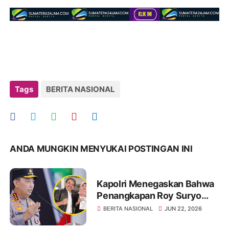
Tags
BERITA NASIONAL
ANDA MUNGKIN MENYUKAI POSTINGAN INI
Kapolri Menegaskan Bahwa
Penangkapan Roy Suryo
Dan dr Tifa Dilakukan Sesuai
BERITA NASIONAL
JUN 22, 2026
Prisedur Setelah P21