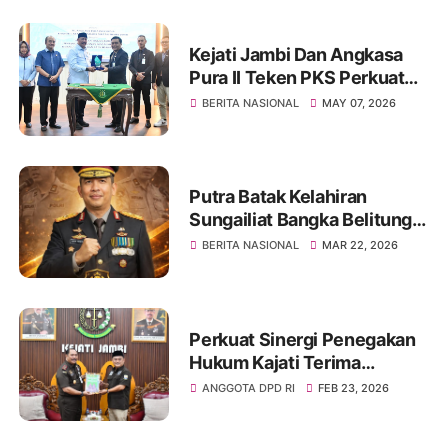
Kejati Jambi Dan Angkasa
Pura II Teken PKS Perkuat
Kepatuhan Dan
BERITA NASIONAL
MAY 07, 2026
Pendampingan Hukum
Putra Batak Kelahiran
Sungailiat Bangka Belitung
Irjen Pol Roma Hutajulu, SIK,
BERITA NASIONAL
MAR 22, 2026
M.Si Naik Pangkat
Perkuat Sinergi Penegakan
Hukum Kajati Terima
Audensi Anggota DPD Dapil
ANGGOTA DPD RI
FEB 23, 2026
Jambi