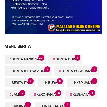
MENU BERITA
204
1
BERITA NASIONAL
BERITA DUKA
1
3
BERITA KAB SAMOSIR
BERITA PGIW JAMBI
4
8
3
BERITA PWI
HIBURAN
HKBP JAMBI
2
155
8
JAMBI
KEROHANIAN
KESEHATAN
1
5
KRIMINAL
LINTAS AGAMA