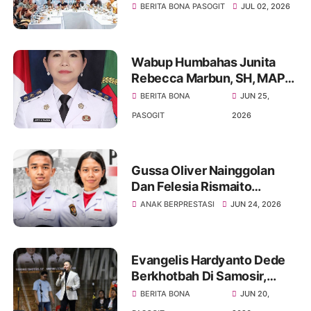
Tuktuk Siadong Dan Menjadi
BERITA BONA PASOGIT
JUL 02, 2026
Media Pelestarian Budaya
Batak
Wabup Humbahas Junita
Rebecca Marbun, SH, MAP
Layangkan Somasi Kepada
BERITA BONA
JUN 25,
Bupati Minim Terlibat Dalam
PASOGIT
2026
Pemerintahan
Gussa Oliver Nainggolan
Dan Felesia Rismaito
Munthe Harumkan Nama
ANAK BERPRESTASI
JUN 24, 2026
Sumut Menuju Istana
Merdeka
Evangelis Hardyanto Dede
Berkhotbah Di Samosir,
Bupati Pembangunan
BERITA BONA
JUN 20,
Infrastruktur Dan Rohani