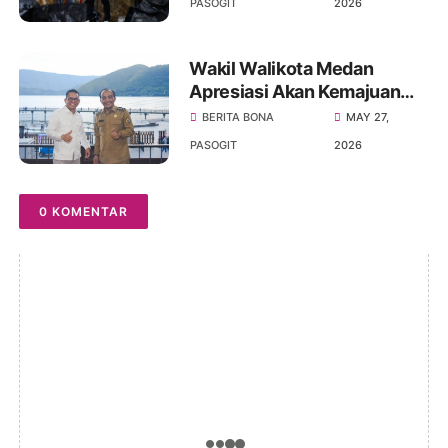
PASOGIT
2026
Harus Seimbang
Wakil Walikota Medan
Apresiasi Akan Kemajuan
Kabupaten Samosir,
BERITA BONA
MAY 27,
Khususnya Di Sektor
PASOGIT
2026
Pariwisata
0 KOMENTAR