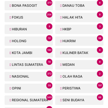
370
6
BONA PASOGIT
DANAU TOBA
204
8
FOKUS
HALAK HITA
8
3
HIBURAN
HKBP
10
98
HOLONG
HUKRIM
160
6
KOTA JAMBI
KULINER BATAK
18
8
LINTAS SUMATERA
MEDAN
372
2
NASIONAL
OLAH RAGA
55
197
OPINI
PERISTIWA
349
66
REGIONAL SUMATERA
SENI BUDAYA