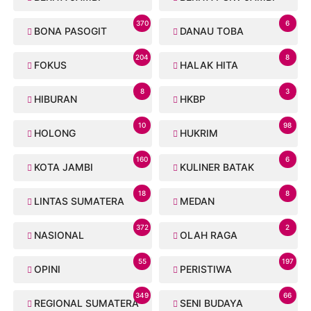
370
6
BONA PASOGIT
DANAU TOBA
204
8
FOKUS
HALAK HITA
8
3
HIBURAN
HKBP
10
98
HOLONG
HUKRIM
160
6
KOTA JAMBI
KULINER BATAK
18
8
LINTAS SUMATERA
MEDAN
372
2
NASIONAL
OLAH RAGA
55
197
OPINI
PERISTIWA
349
66
REGIONAL SUMATERA
SENI BUDAYA