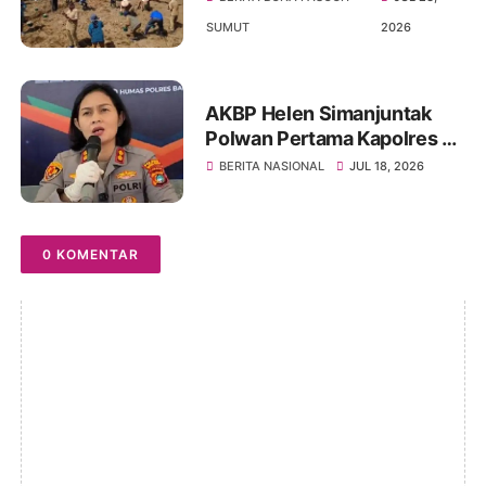
5 Ton Bibit Kentang Di
SUMUT
2026
Hariara Pintu
AKBP Helen Simanjuntak
Polwan Pertama Kapolres Di
Polda Bangka Belitung
BERITA NASIONAL
JUL 18, 2026
0 KOMENTAR