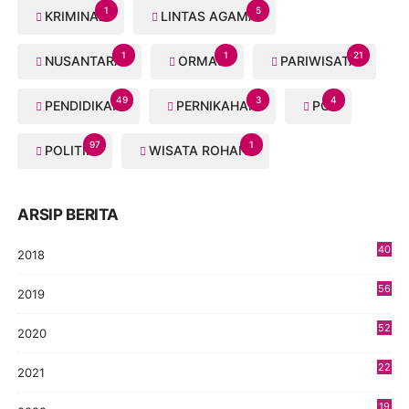
1
5
KRIMINAL
LINTAS AGAMA
1
1
21
NUSANTARA
ORMAS
PARIWISATA
49
3
4
PENDIDIKAN
PERNIKAHAN
PGI
97
1
POLITIK
WISATA ROHANI
ARSIP BERITA
40
2018
8
56
2019
5
52
2020
5
22
2021
4
19