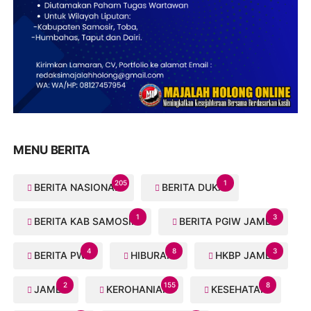
MENU BERITA
205
1
BERITA NASIONAL
BERITA DUKA
1
3
BERITA KAB SAMOSIR
BERITA PGIW JAMBI
4
8
3
BERITA PWI
HIBURAN
HKBP JAMBI
2
155
8
JAMBI
KEROHANIAN
KESEHATAN