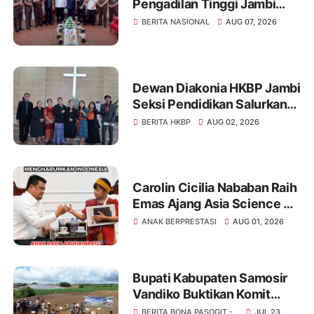
Pengadilan Tinggi Jambi
Berkomitmen Perkuat
BERITA NASIONAL
AUG 07, 2026
Sinergitas Penegakan
Hukum
Dewan Diakonia HKBP Jambi
Seksi Pendidikan Salurkan
Bantuan Beasiswa Bagi
BERITA HKBP
AUG 02, 2026
Siswa Yang Berprestasi TA
2025-2026
Carolin Cicilia Nababan Raih
Emas Ajang Asia Science &
Mathematics Competition
ANAK BERPRESTASI
AUG 01, 2026
Global Round 2026 Di Kuala
Lumpur Malaysia
Bupati Kabupaten Samosir
Vandiko Buktikan Komit
Bangun Pertanian Salurkan
BERITA BONA PASOGIT -
JUL 23,