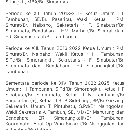
Situngkir, MBA/Br. Simarmata.
Periode ke XII. Tahun 2013-2016 Ketua Umum : L
Tambunan, SE/Br. Pasaribu, Wakil Ketua : PM.
Sinurat/Br. Naibaho, Sekretaris : F. Sinabutar/Br.
Simarmata, Bendahara : HM. Marbun/Br. Sinurat dan
ER. Simanungkalit/Br. Tambunan.
Periode ke XIII. Tahun 2016-2022 Ketua Umum : PM.
Sinurat/Br. Naibaho, Wakil Ketua : H. Tambunan,
S.Pd/Br. Simorangkir, Sekretaris : F. Sinabutar/Br.
Simarmata dan Bendahara : ER. Simanungkalit/Br.
Tambunan.
Sementara periode ke XIV Tahun 2022-2025 Ketua
Umum: H Tambunan, S.Pd/Br Simorangkir, Ketua I F
Sinabutar/Br Simarmata, Ketua II N Tambunan/Br
Pandjaitan (+), Ketua III St B Sidebang, SP/Br Girsang,
Sekretaris Umum T Pintubatu, S.Pd/Br Nainggolan,
Wakil Sekretaris A Tambun, SE, MM/Br Manurung dan
Bendahara ER Simanungkalit/Br Tambunan.
Koordinator Adat Op Vino Sinurat/Br Nainggolan dan
P Tambun/Br Gultom.