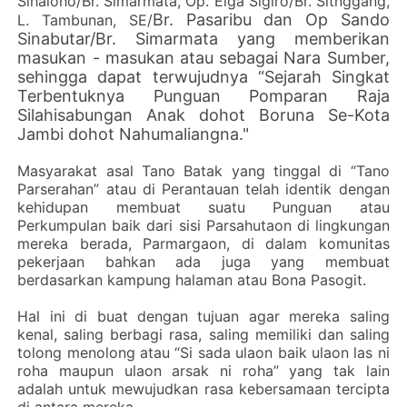
Sihaloho/Br. Simarmata, Op. Elga Sigiro/Br. Sitnggang,
Br. Pasaribu dan Op Sando
L. Tambunan, SE/
Sinabutar/Br. Simarmata yang memberikan
masukan - masukan atau sebagai Nara Sumber,
sehingga dapat terwujudnya “Sejarah Singkat
Terbentuknya Punguan Pomparan Raja
Silahisabungan Anak dohot Boruna Se-Kota
Jambi dohot Nahumaliangna."
Masyarakat asal Tano Batak yang tinggal di “Tano
Parserahan” atau di Perantauan telah identik dengan
kehidupan membuat suatu Punguan atau
Perkumpulan baik dari sisi Parsahutaon di lingkungan
mereka berada, Parmargaon, di dalam komunitas
pekerjaan bahkan ada juga yang membuat
berdasarkan kampung halaman atau Bona Pasogit.
Hal ini di buat dengan tujuan agar mereka saling
kenal, saling berbagi rasa, saling memiliki dan saling
tolong menolong atau “Si sada ulaon baik ulaon las ni
roha maupun ulaon arsak ni roha” yang tak lain
adalah untuk mewujudkan rasa kebersamaan tercipta