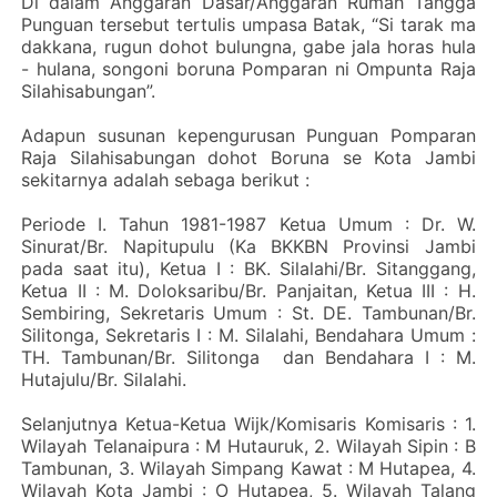
Di dalam Anggaran Dasar/Anggaran Rumah Tangga
Punguan tersebut tertulis umpasa Batak, “Si tarak ma
dakkana, rugun dohot bulungna, gabe jala horas hula
- hulana, songoni boruna Pomparan ni Ompunta Raja
Silahisabungan”.
Adapun susunan kepengurusan Punguan Pomparan
Raja Silahisabungan dohot Boruna se Kota Jambi
sekitarnya adalah sebaga berikut :
Periode I. Tahun 1981-1987 Ketua Umum : Dr. W.
Sinurat/Br. Napitupulu (Ka BKKBN Provinsi Jambi
pada saat itu), Ketua I : BK. Silalahi/Br. Sitanggang,
Ketua II : M. Doloksaribu/Br. Panjaitan, Ketua III : H.
Sembiring, Sekretaris Umum : St. DE. Tambunan/Br.
Silitonga, Sekretaris I : M. Silalahi, Bendahara Umum :
TH. Tambunan/Br. Silitonga dan Bendahara I : M.
Hutajulu/Br. Silalahi.
Selanjutnya Ketua-Ketua Wijk/Komisaris Komisaris : 1.
Wilayah Telanaipura : M Hutauruk, 2. Wilayah Sipin : B
Tambunan, 3. Wilayah Simpang Kawat : M Hutapea, 4.
Wilayah Kota Jambi : O Hutapea, 5. Wilayah Talang