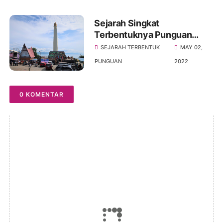
Sejarah Singkat
Terbentuknya Punguan
Pomparan Raja
SEJARAH TERBENTUK
MAY 02,
Silahisabungan Anak Dohot
PUNGUAN
2022
Boruna Se Kota Jambi
Nahumaliangna
0 KOMENTAR