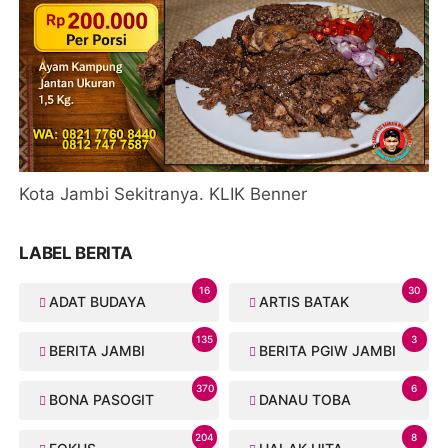
Kota Jambi Sekitranya. KLIK Benner
LABEL BERITA
16
30
ADAT BUDAYA
ARTIS BATAK
135
3
BERITA JAMBI
BERITA PGIW JAMBI
370
6
BONA PASOGIT
DANAU TOBA
204
8