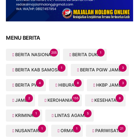
MENU BERITA
205
1
BERITA NASIONAL
BERITA DUKA
1
3
BERITA KAB SAMOSIR
BERITA PGIW JAMBI
4
8
3
BERITA PWI
HIBURAN
HKBP JAMBI
2
155
8
JAMBI
KEROHANIAN
KESEHATAN
1
5
KRIMINAL
LINTAS AGAMA
1
1
21
NUSANTARA
ORMAS
PARIWISATA