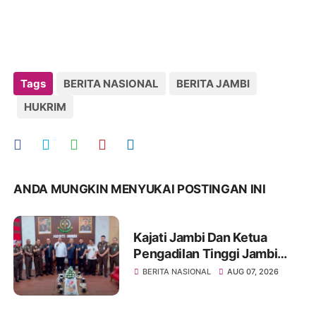
Tags
BERITA NASIONAL
BERITA JAMBI
HUKRIM
ANDA MUNGKIN MENYUKAI POSTINGAN INI
Kajati Jambi Dan Ketua
Pengadilan Tinggi Jambi
Berkomitmen Perkuat
BERITA NASIONAL
AUG 07, 2026
Sinergitas Penegakan
Hukum