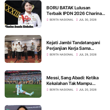
BORU BATAK Lulusan
Terbaik IPDN 2026 Charina
Anggie Simbolon Asal
BERITA NASIONAL
JUL 30, 2026
Provinsi Kepulauan Riau
Kejati Jambi Tandatangani
Perjanjian Kerja Sama
Dengan PT Pertamina EP,
BERITA NASIONAL
JUL 29, 2026
Perkuat Kepastian Hukum
dan Penyelamatan Aset
Negara
Messi, Sang Abadi: Ketika
Kekalahan Tak Mampu
Menghapus Keagungan
BERITA NASIONAL
JUL 20, 2026
Seorang Legenda Sepakbola
Dunia