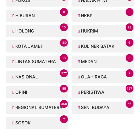
FOKUS
HALAK HITA
8
3
HIBURAN
HKBP
10
98
HOLONG
HUKRIM
160
6
KOTA JAMBI
KULINER BATAK
18
8
LINTAS SUMATERA
MEDAN
372
2
NASIONAL
OLAH RAGA
55
197
OPINI
PERISTIWA
349
66
REGIONAL SUMATERA
SENI BUDAYA
2
SOSOK