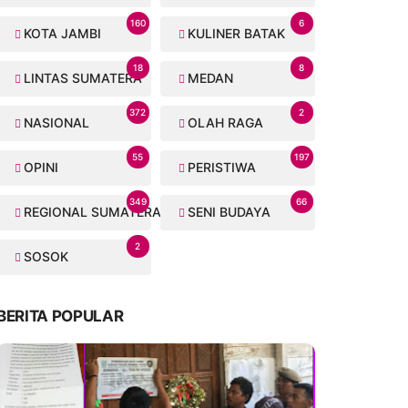
160
6
KOTA JAMBI
KULINER BATAK
18
8
LINTAS SUMATERA
MEDAN
372
2
NASIONAL
OLAH RAGA
55
197
OPINI
PERISTIWA
349
66
REGIONAL SUMATERA
SENI BUDAYA
2
SOSOK
BERITA POPULAR