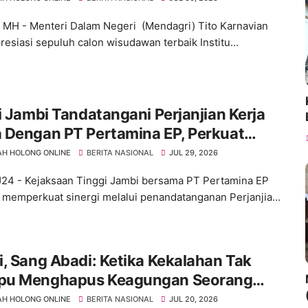
, MH - Menteri Dalam Negeri (Mendagri) Tito Karnavian
esiasi sepuluh calon wisudawan terbaik Institu...
i Jambi Tandatangani Perjanjian Kerja
 Dengan PT Pertamina EP, Perkuat
stian Hukum dan Penyelamatan Aset
H HOLONG ONLINE
BERITA NASIONAL
JUL 29, 2026
ra
J24 - Kejaksaan Tinggi Jambi bersama PT Pertamina EP
 memperkuat sinergi melalui penandatanganan Perjanjia...
, Sang Abadi: Ketika Kekalahan Tak
u Menghapus Keagungan Seorang
nda Sepakbola Dunia
H HOLONG ONLINE
BERITA NASIONAL
JUL 20, 2026