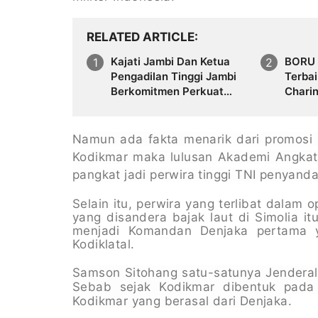
RELATED ARTICLE
Kajati Jambi Dan Ketua
BORU 
Pengadilan Tinggi Jambi
Terba
Berkomitmen Perkuat
Chari
Sinergitas Penegakan
Asal P
Hukum
Riau
Namun ada fakta menarik dari promosi
Kodikmar maka lulusan Akademi Angkata
pangkat jadi perwira tinggi TNI penyand
Selain itu, perwira yang terlibat dalam
yang disandera bajak laut di Simolia i
menjadi Komandan Denjaka pertama 
Kodiklatal.
Samson Sitohang satu-satunya Jenderal
Sebab sejak Kodikmar dibentuk pada
Kodikmar yang berasal dari Denjaka.