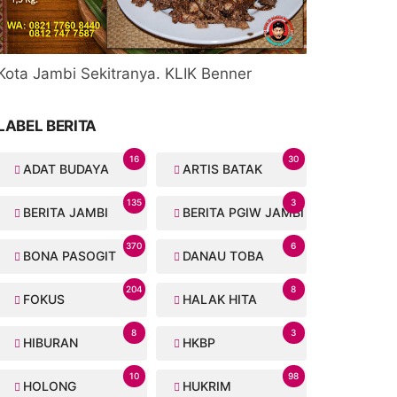
Kota Jambi Sekitranya. KLIK Benner
LABEL BERITA
16
30
ADAT BUDAYA
ARTIS BATAK
135
3
BERITA JAMBI
BERITA PGIW JAMBI
370
6
BONA PASOGIT
DANAU TOBA
204
8
FOKUS
HALAK HITA
8
3
HIBURAN
HKBP
10
98
HOLONG
HUKRIM