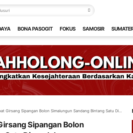
DAYA
BONA PASOGIT
FOKUS
SAMOSIR
SUMATE
pat Girsang Sipangan Bolon Simalungun Sandang Bintang Satu Dipundak
 Girsang Sipangan Bolon