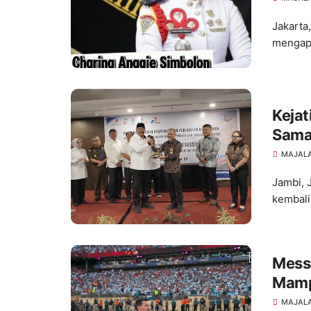
Jakarta
mengapr
Kejat
Sama
Kepa
MAJALA
Nega
Jambi, 
kembali
Messi
Mamp
Lege
MAJALA