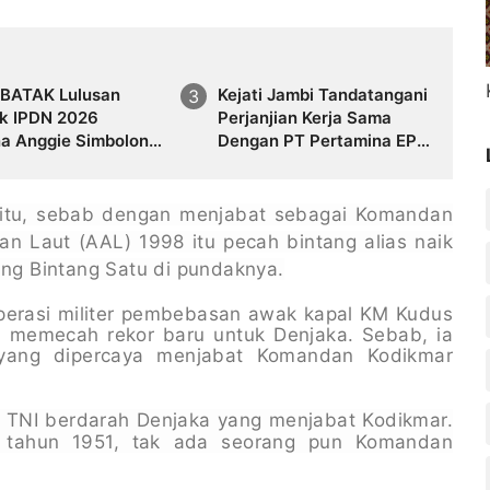
BATAK Lulusan
Kejati Jambi Tandatangani
ik IPDN 2026
Perjanjian Kerja Sama
na Anggie Simbolon
Dengan PT Pertamina EP,
rovinsi Kepulauan
Perkuat Kepastian Hukum
dan Penyelamatan Aset
Negara
 itu, sebab dengan menjabat sebagai Komandan
n Laut (AAL) 1998 itu pecah bintang alias naik
ang Bintang Satu di pundaknya.
 operasi militer pembebasan awak kapal KM Kudus
tu memecah rekor baru untuk Denjaka. Sebab, ia
yang dipercaya menjabat Komandan Kodikmar
 TNI berdarah Denjaka yang menjabat Kodikmar.
 tahun 1951, tak ada seorang pun Komandan